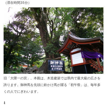
（滞在時間35分）
旧「大隈一の宮」。本殿は、木造建築では県内で最大級の広さを
誇ります。御神馬を先頭に鈴かけ馬が躍る「初午祭」は、毎年多
くの人でにぎわいます。
⇩