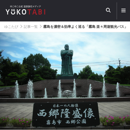
メ
ニ
ュ
ー
ゆこたび
記事一覧
霧島を濃密＆効率よく巡る「霧島 楽々周遊観光バス」
を
開
く