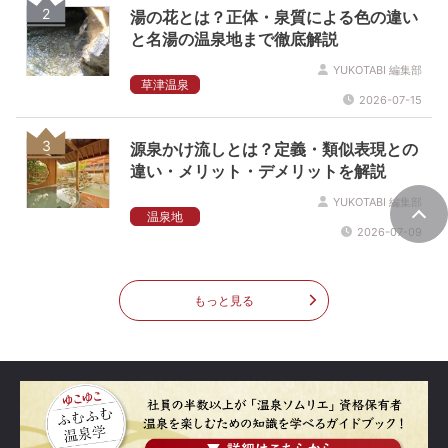
2
湯の花とは？正体・泉質による色の違い
と名湯の温泉地まで徹底解説
YUKOTABI 編集部
草津温泉
2026-07-15
3
源泉かけ流しとは？定義・類似表現との
違い・メリット・デメリットを解説
YUKOTABI 編集部
温泉地
2026-07-09
もっと見る