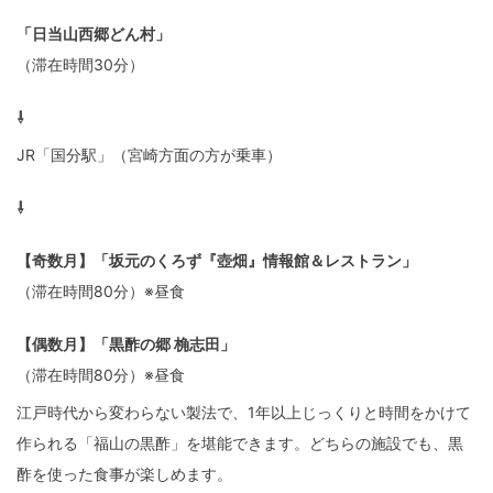
「日当山西郷どん村」
（滞在時間30分）
⇩
JR「国分駅」（宮崎方面の方が乗車）
⇩
【奇数月】「坂元のくろず『壺畑』情報館＆レストラン」
（滞在時間80分）※昼食
【偶数月】「黒酢の郷 桷志田」
（滞在時間80分）※昼食
江戸時代から変わらない製法で、1年以上じっくりと時間をかけて
作られる「福山の黒酢」を堪能できます。どちらの施設でも、黒
酢を使った食事が楽しめます。