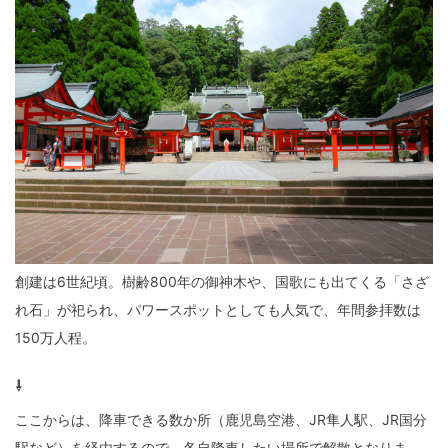
創建は6世紀頃。樹齢800年の御神木や、国歌にも出てくる「さざ
れ石」が祀られ、パワースポットとしても人気で、年間参拝数は
150万人程。
⇩
ここからは、降車できる数か所（鹿児島空港、JR隼人駅、JR国分
駅など）を経由するので、各自降車したい場所で解散となりま