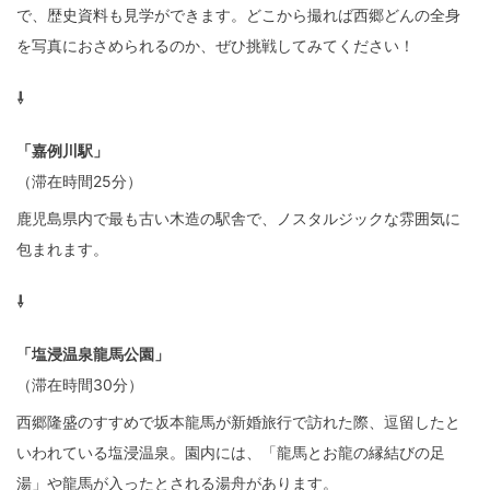
で、歴史資料も見学ができます。どこから撮れば西郷どんの全身
を写真におさめられるのか、ぜひ挑戦してみてください！
⇩
「嘉例川駅」
（滞在時間25分）
鹿児島県内で最も古い木造の駅舎で、ノスタルジックな雰囲気に
包まれます。
⇩
「塩浸温泉龍馬公園」
（滞在時間30分）
西郷隆盛のすすめで坂本龍馬が新婚旅行で訪れた際、逗留したと
いわれている塩浸温泉。園内には、「龍馬とお龍の縁結びの足
湯」や龍馬が入ったとされる湯舟があります。