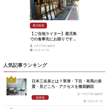
鹿児島県
【ご当地ライター】鹿児島
での食事先にお困りです
か？お子様連れも嬉しい！
YUKOTABI 編集部
キッズスペース充実のカフ
2018-07-30
ェをご紹介
人気記事ランキング
1
日本三名泉とは？草津・下呂・有馬の泉
質・見どころ・アクセスを徹底解説
YUKOTABI 編集部
温泉地
2026-07-10