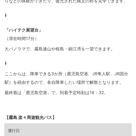
りなどの体験ができたり、復元された縄文の村を見学できます。
⇩
「ハイテク展望台」
（滞在時間17分）
大パノラマで、霧島連山や桜島・錦江湾を一望できます。
⇩
ここからは、降車できる3か所（鹿児島空港、JR隼人駅、JR国分
駅）を経由するので、各自降車したい場所で解散となります。
最終着は「鹿児島空港」で、到着予定時刻は16：32。
【霧島 楽々周遊観光バス】
運行日