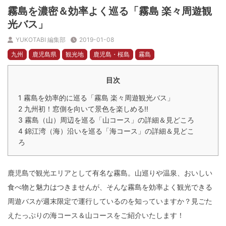
霧島を濃密＆効率よく巡る「霧島 楽々周遊観
光バス」
YUKOTABI 編集部
2019-01-08
九州
鹿児島県
観光地
鹿児島・桜島
霧島
目次
1
霧島を効率的に巡る「霧島 楽々周遊観光バス」
2
九州初！窓側を向いて景色を楽しめる!!
3
霧島（山）周辺を巡る「山コース」の詳細＆見どころ
4
錦江湾（海）沿いを巡る「海コース」の詳細＆見どこ
ろ
鹿児島で観光エリアとして有名な霧島。山巡りや温泉、おいしい
食べ物と魅力はつきませんが、そんな霧島を効率よく観光できる
周遊バスが週末限定で運行しているのを知っていますか？見ごた
えたっぷりの海コース＆山コースをご紹介いたします！