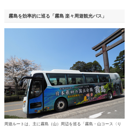
霧島を効率的に巡る「霧島 楽々周遊観光バス」
周遊ルートは、主に霧島（山）周辺を巡る「霧島・山コース〈り