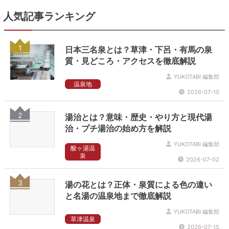
人気記事ランキング
1
日本三名泉とは？草津・下呂・有馬の泉
質・見どころ・アクセスを徹底解説
YUKOTABI 編集部
温泉地
2026-07-10
2
湯治とは？意味・歴史・やり方と現代湯
治・プチ湯治の始め方を解説
YUKOTABI 編集部
酸ヶ湯温
泉
2026-07-02
3
湯の花とは？正体・泉質による色の違い
と名湯の温泉地まで徹底解説
YUKOTABI 編集部
草津温泉
2026-07-15