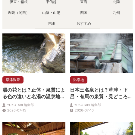
伊豆・箱根
甲信越
東海
北陸
近畿（関西）
山陰・山陽
四国
九州
沖縄
おすすめ
草津温泉
温泉地
湯の花とは？正体・泉質によ
日本三名泉とは？草津・下
る色の違いと名湯の温泉地ま
呂・有馬の泉質・見どころ・
で徹底解説
アクセスを徹底解説
YUKOTABI 編集部
YUKOTABI 編集部
2026-07-15
2026-07-10