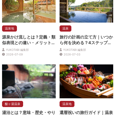
温泉地
温泉
源泉かけ流しとは？定義・類
旅行の計画の立て方｜いつか
似表現との違い・メリット・
ら何を決める？4ステップと
デメリットを解説
準備の早見表
YUKOTABI 編集部
YUKOTABI 編集部
2026-07-09
2026-07-03
酸ヶ湯温泉
温泉地
湯治とは？意味・歴史・やり
還暦祝いの旅行ガイド｜温泉