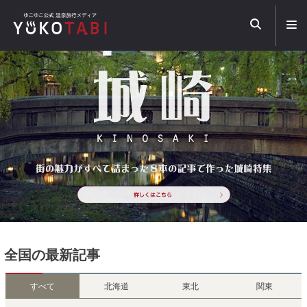
メ
ニ
ュ
日
温
ー
常
泉
を
で
を
開
も
中
く
、
心
特
と
別
し
で
た
も
大
。
人
自
の
分
旅
に
情
ぴ
報
っ
メ
た
デ
り
ィ
な
ア
温
ゆ
泉
こ
全国
の最新記事
旅
た
を
び
。
すべて
北海道
東北
関東