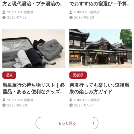
方と現代湯治・プチ湯治の始
でおすすめの宿選び・予算相
め方を解説
場・演出のコツ
YUKOTABI 編集部
YUKOTABI 編集部
2026-07-02
2026-06-26
温泉
愛媛県
温泉旅行の持ち物リスト｜必
何度行っても楽しい♪道後温
需品・あると便利なグッズ・
泉の楽しみ方ガイド
準備のコツ
YUKOTABI 編集部
YUKOTABI 編集部
2026-06-26
2025-07-04
もっと見る