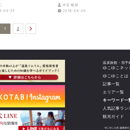
寄りたい！人気スポット
蘇りの道『熊野古道』の芸術
こ
木谷 敏雄
的な森林浴を体験する」
8-04-25
2018-04-09
1
2
温泉旅館・宿予
ゆこゆこネッ
ゆこゆことは
記事一覧
エリア一覧
キーワード一
人気記事ラン
観光ガイド