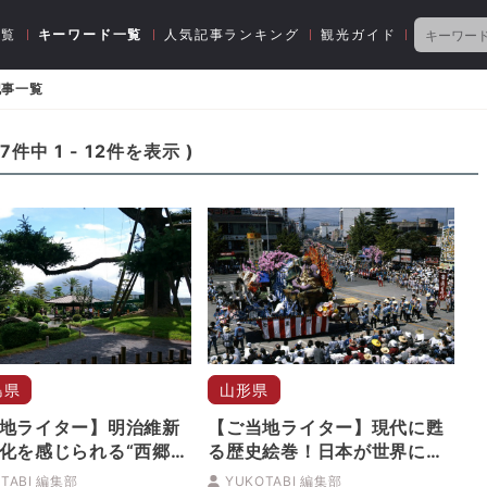
一覧
キーワード一覧
人気記事ランキング
観光ガイド
記事一覧
17
件中
1
-
12
件を表示 )
島県
山形県
地ライター】明治維新
【ご当地ライター】現代に甦
化を感じられる“西郷ど
る歴史絵巻！日本が世界に誇
津 斉彬ゆかりの地「仙
る豪華絢爛『新庄まつり』
TABI 編集部
YUKOTABI 編集部