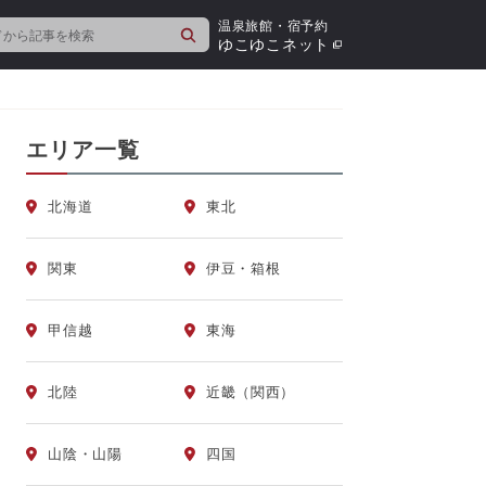
温泉旅館・宿予約
検
ゆこゆこネット
索
エリア一覧
北海道
東北
関東
伊豆・箱根
甲信越
東海
北陸
近畿（関西）
山陰・山陽
四国