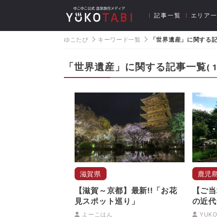
記事一覧
エリア
ゆこたび
キーワード一覧
「世界遺産」に関する
「世界遺産」に関する記事一覧
(
滋賀県
鹿児
【滋賀～京都】最新!!「お花
【ご当
見スポット巡り」
の近代
ん”島
よーこはん
YUKO