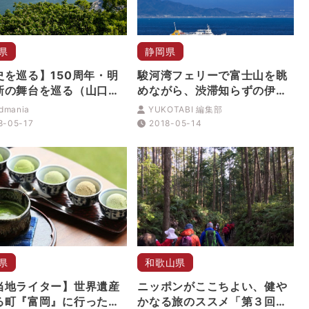
県
静岡県
史を巡る】150周年・明
駿河湾フェリーで富士山を眺
新の舞台を巡る（山口
めながら、渋滞知らずの伊豆
旅行へ。
idmania
YUKOTABI 編集部
8-05-17
2018-05-14
県
和歌山県
当地ライター】世界遺産
ニッポンがここちよい、健や
る町『富岡』に行ったら
かなる旅のススメ「第３回：