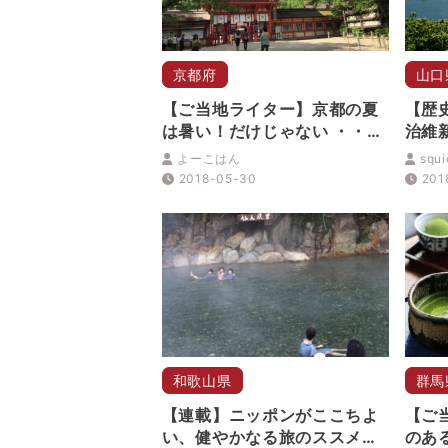
京都府
山口
【ご当地ライター】京都の夏
【歴
は暑い！だけじゃない ・・・
治維
涼やかな「避暑地 お散歩コー
編）
よーこはん
squ
ス」 お教えします
2018-05-30
201
和歌山県
群馬
【連載】ニッポンがここちよ
【ご
い、健やかなる旅のススメ
のあ