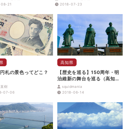
に行こう
-08-21
2018-07-23
県
高知県
00円札の景色ってどこ？
【歴史を巡る】150周年・明
治維新の舞台を巡る（高知
編）
 直樹
squidmania
8-07-06
2018-06-14