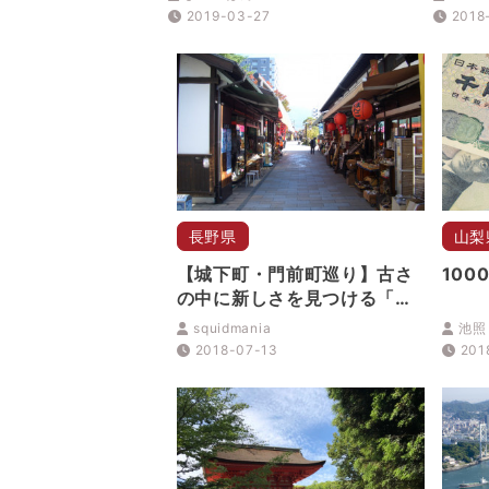
巌園」
2019-03-27
2018
長野県
山梨
【城下町・門前町巡り】古さ
10
の中に新しさを見つける「松
本」ぶらり散歩
squidmania
池照
2018-07-13
201