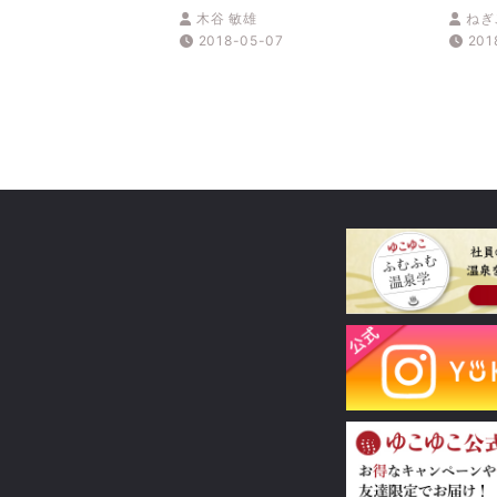
「第4回：温泉と食でイキイ
立ち
木谷 敏雄
ねぎ
キと蘇る『熊野古道』」
８選
2018-05-07
201