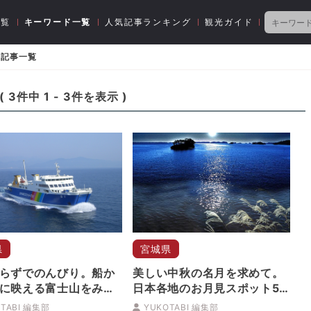
一覧
キーワード一覧
人気記事ランキング
観光ガイド
る記事一覧
(
3
件中
1
-
3
件を表示 )
県
宮城県
らずでのんびり。船か
美しい中秋の名月を求めて。
に映える富士山をみる
日本各地のお月見スポット5
かけよう
選
TABI 編集部
YUKOTABI 編集部