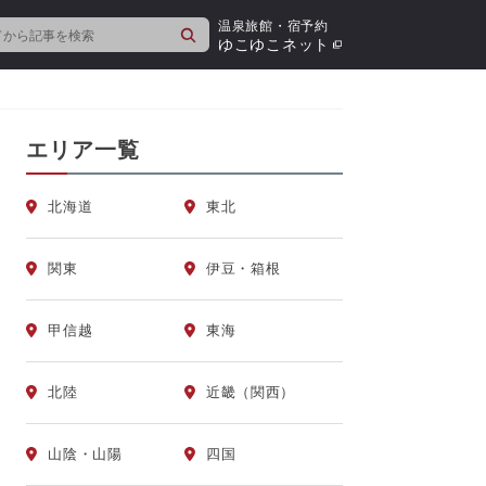
温泉旅館・宿予約
検
ゆこゆこネット
索
エリア一覧
北海道
東北
関東
伊豆・箱根
甲信越
東海
北陸
近畿（関西）
山陰・山陽
四国