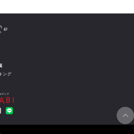
約
ト
覧
キング