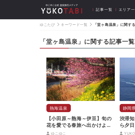
記事一覧
エリア
ゆこたび
キーワード一覧
「堂ヶ島温泉」に関す
「堂ヶ島温泉」に関する記事一覧
熱海温泉
静岡
【小田原～熱海～伊豆】旬の
渋滞知
花を愛でる春旅へ出かけよ
ら夕日
う！
旅に出
ゆこゆこ
YUKO