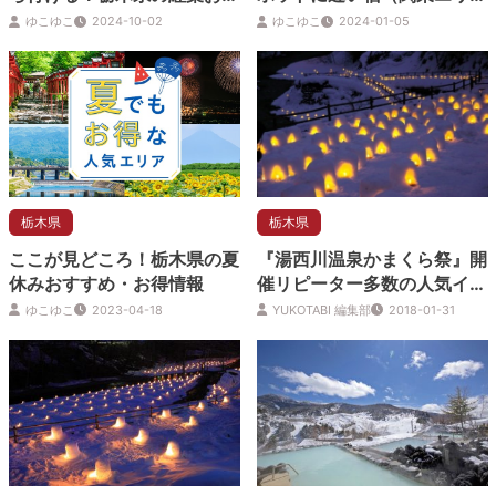
すめスポット
ア）
ゆこゆこ
2024-10-02
ゆこゆこ
2024-01-05
栃木県
栃木県
ここが見どころ！栃木県の夏
『湯西川温泉かまくら祭』開
休みおすすめ・お得情報
催リピーター多数の人気イベ
ント
ゆこゆこ
2023-04-18
YUKOTABI 編集部
2018-01-31