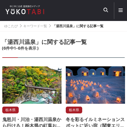
メ
ニ
ュ
ー
ゆこたび
キーワード一覧
「湯西川温泉」に関する記事一覧
を
開
く
「湯西川温泉」に関する記事一覧
(
6
件中
1
-
6
件を表示 )
栃木県
栃木県
鬼怒川・川治・湯西川温泉か
冬を彩るイルミネーションス
ら行ける！栃木県の紅葉おす
ポットに近い宿（関東エリ