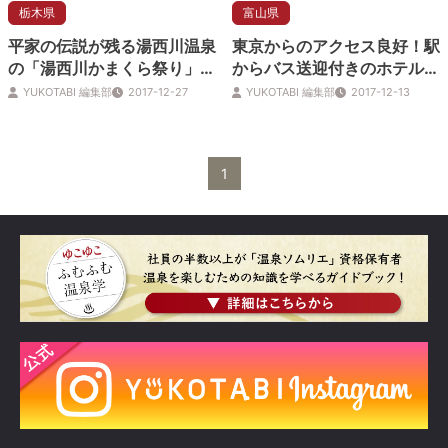
栃木県
富山県
平家の伝説が残る湯西川温泉
東京からのアクセス良好！駅
の「湯西川かまくら祭り」へ
からバス送迎付きのホテルで
出かけよう！
「雪見温泉」はいかが？
YUKOTABI 編集部
2017-12-27
YUKOTABI 編集部
2017-12-13
1