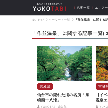
記事一覧
エリア
ゆこたび
キーワード一覧
「作並温泉」に関する
「作並温泉」に関する記事一覧
(
宮城県
宮城
仙台市の隠れた滝の名所「鳳
【イベ
鳴四十八滝」
温泉エ
ニング
YUKOTABI 編集部
YUKO