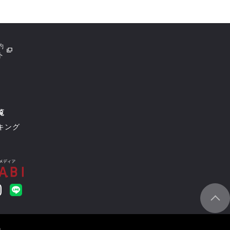
約
ト
覧
キング