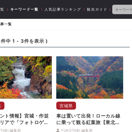
一覧
キーワード一覧
人気記事ランキング
観光ガイド
記事一覧
3
件中
1
-
3
件を表示 )
県
宮城県
ント情報】宮城・作並
車は置いて出発！ローカル線
リアで「フォトロゲイ
に乗って観る紅葉旅【東北版
大会」開催
2018年10・11月号】
TABI 編集部
YUKOTABI 編集部