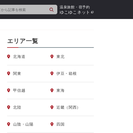
温泉旅館・宿予約
検
ゆこゆこネット
索
エリア一覧
北海道
東北
関東
伊豆・箱根
甲信越
東海
北陸
近畿（関西）
山陰・山陽
四国