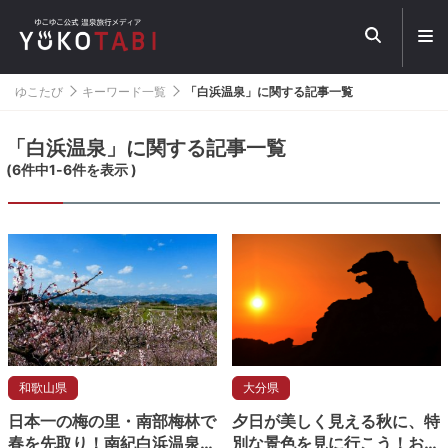
メ
ニ
ュ
ー
ゆこたび
キーワード一覧
「白浜温泉」に関する記事一覧
を
開
く
「白浜温泉」に関する記事一覧
(
6
件中
1
-
6
件を表示 )
和歌山県
大分県
日本一の梅の里・南部梅林で
夕日が美しく見える秋に、特
春を先取り！南紀白浜温泉で
別な景色を見に行こう！おす