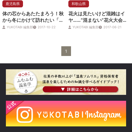
鹿児島県
和歌山県
体の芯からあたたまろう！秋
花火は見たいけど混雑はイ
から冬にかけて訪れたい「塩
ヤ……“混まない”花火大会の
化物泉」の温泉地
選び方＆楽しみ方
YUKOTABI 編集部
2017-10-22
YUKOTABI 編集部
2017-06-21
1