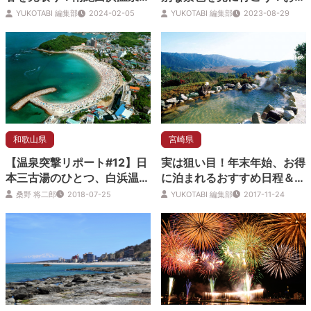
湯めぐりも
すめの夕日絶景スポット5選
YUKOTABI 編集部
2024-02-05
YUKOTABI 編集部
2023-08-29
和歌山県
宮崎県
【温泉突撃リポート#12】日
実は狙い目！年末年始、お得
本三古湯のひとつ、白浜温泉
に泊まれるおすすめ日程＆人
の「最新＆定番」ガイド
気宿
桑野 将二郎
2018-07-25
YUKOTABI 編集部
2017-11-24