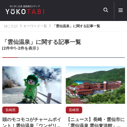
メ
ニ
ュ
ー
ゆこたび
キーワード一覧
「雲仙温泉」に関する記事一覧
を
開
く
「雲仙温泉」に関する記事一覧
(
2
件中
1
-
2
件を表示 )
長崎県
長崎県
頭のモコモコがチャームポイ
【ニュース】長崎・雲仙市に
ント！雲仙温泉「ウンゼリー
「雲仙温泉 雲仙東洋館」オ