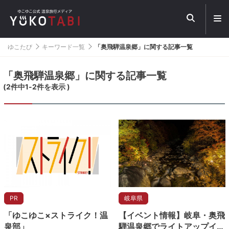
メ
ニ
ュ
ー
ゆこたび
キーワード一覧
「奥飛騨温泉郷」に関する記事一覧
を
開
く
「奥飛騨温泉郷」に関する記事一覧
(
2
件中
1
-
2
件を表示 )
PR
岐阜県
「ゆこゆこ×ストライク！温
【イベント情報】岐阜・奥飛
泉部」
騨温泉郷でライトアップイベ