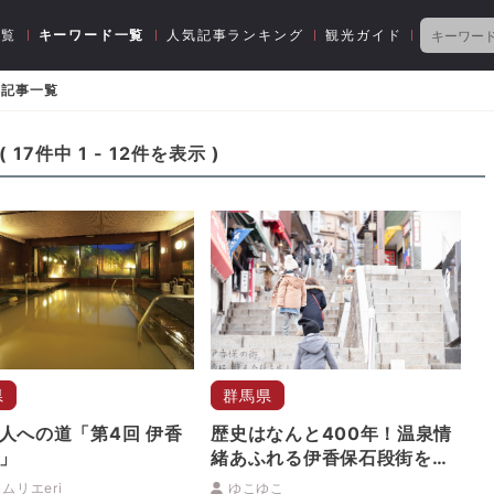
一覧
キーワード一覧
人気記事ランキング
観光ガイド
る記事一覧
(
17
件中
1
-
12
件を表示 )
県
群馬県
人への道「第4回 伊香
歴史はなんと400年！温泉情
」
緒あふれる伊香保石段街を散
策
ムリエeri
ゆこゆこ