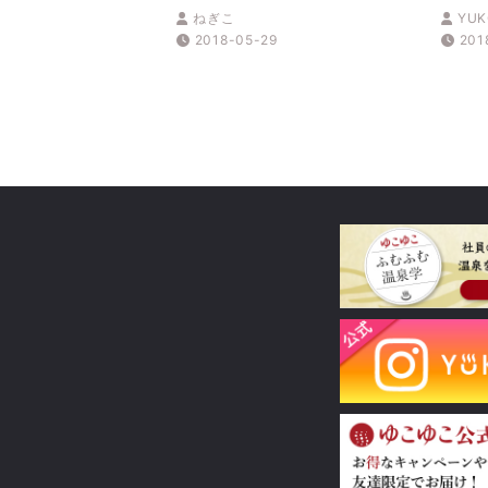
スワンボートレースが面白
保 
ねぎこ
YUK
い！
201
2018-05-29
201