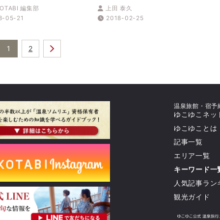
「てぬぐいアート展」
の「最新&定番」はこちらか
OTABI 編集部
上田 泰久
8年6月末まで開催中
ら!
8-05-21
2018-02-25
1
2
温泉旅館・宿予
ゆこゆこネッ
ゆこゆことは
記事一覧
エリア一覧
キーワード一
人気記事ラン
観光ガイド