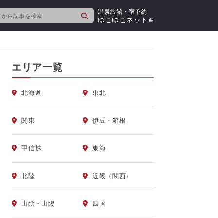
温泉旅館・宿予約
検
ゆこゆこネット
索
エリア一覧
北海道
東北
関東
伊豆・箱根
甲信越
東海
北陸
近畿（関西）
山陰・山陽
四国