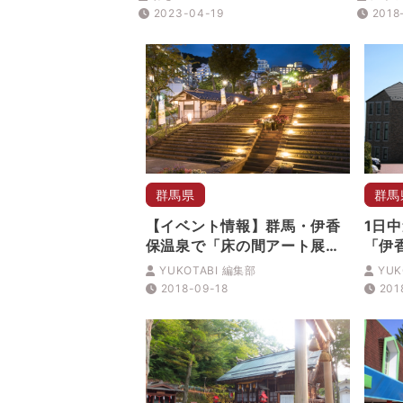
2023-04-19
2018
群馬県
群馬
【イベント情報】群馬・伊香
1日
保温泉で「床の間アート展」
「伊
開催
車博
YUKOTABI 編集部
YUK
2018-09-18
201