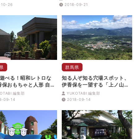
-10-26
2018-09-21
県
群馬県
中遊べる！昭和レトロな
知る人ぞ知る穴場スポット、
香保おもちゃと人形 自動
伊香保を一望する「上ノ山公
物館」
園」
OTABI 編集部
YUKOTABI 編集部
8-09-14
2018-09-14