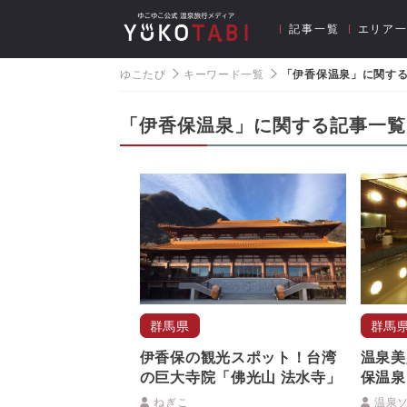
記事一覧
エリア
ゆこたび
キーワード一覧
「伊香保温泉」に関す
「伊香保温泉」に関する記事一覧
群馬県
群馬
伊香保の観光スポット！台湾
温泉美
の巨大寺院「佛光山 法水寺」
保温泉
ねぎこ
温泉ソ