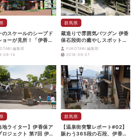
県
群馬県
一のスケールのシープド
蔵造りで雰囲気バツグン 伊香
ショーが見所！「伊香保
保石段街の癒やしスポット
ーン牧場」
「石段の湯」
OTABI 編集部
YUKOTABI 編集部
8-09-14
2018-09-07
県
群馬県
当地ライター】伊香保ア
【温泉街突撃レポート#02】
プロジェクト 第7回 伊香
賑わう365段の石段、伊香保