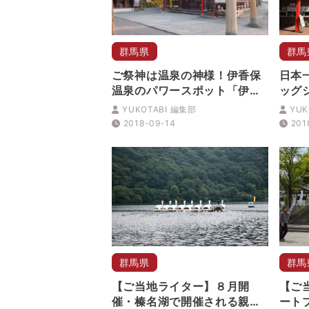
群馬県
群馬
ご祭神は温泉の神様！伊香保
日本
温泉のパワースポット「伊香
ッグ
保神社」
グリ
YUKOTABI 編集部
YUK
2018-09-14
201
群馬県
群馬
【ご当地ライター】８月開
【ご
催・榛名湖で開催される親子
ート