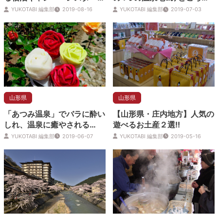
ト！
紹介
YUKOTABI 編集部
2019-08-16
YUKOTABI 編集部
2019-07-03
山形県
山形県
「あつみ温泉」でバラに酔い
【山形県・庄内地方】人気の
しれ、温泉に癒やされる…
遊べるお土産２選!!
YUKOTABI 編集部
2019-06-07
YUKOTABI 編集部
2019-05-16