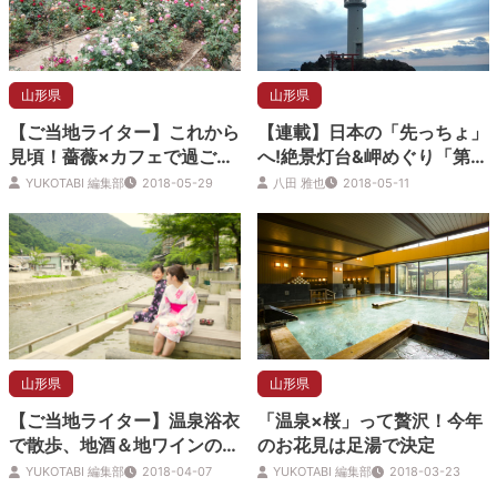
山形県
山形県
【ご当地ライター】これから
【連載】日本の「先っちょ」
見頃！薔薇×カフェで過ごす
へ!絶景灯台&岬めぐり「第3
休日「あつみ温泉」
回 東北の県境のまちでレジ
YUKOTABI 編集部
2018-05-29
八田 雅也
2018-05-11
ェンドに出会う（山形県鶴岡
市温海地域）」
山形県
山形県
【ご当地ライター】温泉浴衣
「温泉×桜」って贅沢！今年
で散歩、地酒＆地ワインの試
のお花見は足湯で決定
飲サービスが嬉しいね！
YUKOTABI 編集部
2018-04-07
YUKOTABI 編集部
2018-03-23