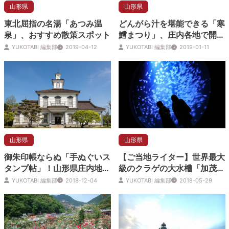
山形県
山形県
東北屈指の名湯「あつみ温
どんがら汁を堪能できる「寒
泉」、おすすめ散策スポット
鱈まつり」、庄内各地で開
催！
YUKOTABI 編集部
2019-04-12
YUKOTABI 編集部
2019-01-11
山形県
山形県
御朱印帳ならぬ「手ぬぐいス
【ご当地ライター】世界最大
タンプ帖」！山形県庄内地方
級のクラゲの大水槽「加茂水
へ出会いの印を刻む旅！
族館」幻想的な魅惑の世界へ
YUKOTABI 編集部
2018-12-04
YUKOTABI 編集部
2018-05-29