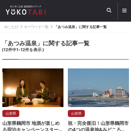
メ
ニ
ュ
ー
ゆこたび
キーワード一覧
「あつみ温泉」に関する記事一覧
を
開
く
「あつみ温泉」に関する記事一覧
(
12
件中
1
-
12
件を表示 )
山形県
山形県
山形県鶴岡市 地酒が楽しめ
祝・完全復旧！山形県鶴岡市
る宿泊キャンペーンスター
の4つの温泉地&みどころを