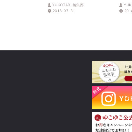
や芸鼓の舞を堪能！
YUKOTABI 編集部
YUK
2018-07-31
201