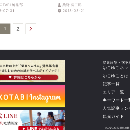
泉・有馬の「最新＆定番」は
OTABI 編集部
桑野 将二郎
こちらから!
8-07-31
2018-03-21
1
2
温泉旅館・宿予
ゆこゆこネッ
ゆこゆことは
記事一覧
エリア一覧
キーワード一
人気記事ラン
観光ガイド