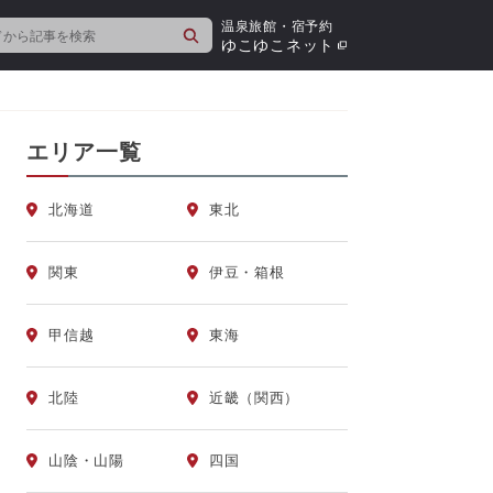
温泉旅館・宿予約
検
ゆこゆこネット
索
エリア一覧
北海道
東北
関東
伊豆・箱根
甲信越
東海
北陸
近畿（関西）
山陰・山陽
四国