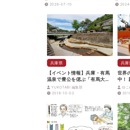
2026-07-10
2024
兵庫県
兵庫
【イベント情報】兵庫・有馬
世界
温泉で豊公を偲ぶ「有馬大茶
中！
会」
具博
YUKOTABI 編集部
ゆこ
2018-10-03
201