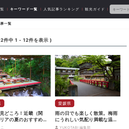
一覧
キーワード一覧
人気記事ランキング
観光ガイド
記事一覧
22
件中
1
-
12
件を表示 )
県
愛媛県
見どころ！近畿（関
雨の日でも楽しく散策。梅雨
リアの夏のおすすめス
にうれしい気配り満載な温泉
＆イベント情報
街はココ！
ゆこ
YUKOTABI 編集部