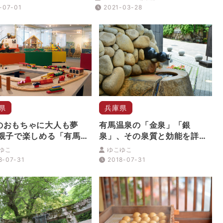
-07-01
2021-03-28
県
兵庫県
のおもちゃに大人も夢
有馬温泉の「金泉」「銀
 親子で楽しめる「有馬玩
泉」、その泉質と効能を詳し
物館」
く解説
ゆこ
ゆこゆこ
8-07-31
2018-07-31