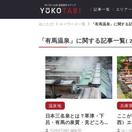
記事一覧
エリア
ゆこたび
キーワード一覧
「有馬温泉」に関する
「有馬温泉」に関する記事一覧
(
温泉地
兵庫
日本三名泉とは？草津・下
ここが
呂・有馬の泉質・見どころ・
西）エ
アクセスを徹底解説
ポット
YUKOTABI 編集部
ゆこ