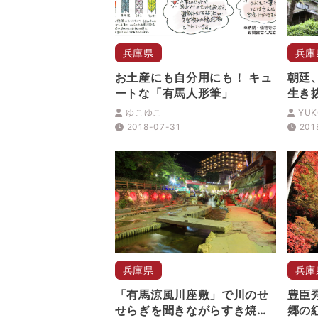
兵庫県
兵庫
お土産にも自分用にも！ キュ
朝廷
ートな「有馬人形筆」
生き
有馬
ゆこゆこ
YUK
2018-07-31
201
兵庫県
兵庫
「有馬涼風川座敷」で川のせ
豊臣
せらぎを聞きながらすき焼き
郷の