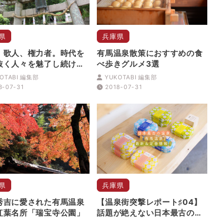
県
兵庫県
、歌人、権力者。時代を
有馬温泉散策におすすめの食
抜く人々を魅了し続けた
べ歩きグルメ3選
温泉の歴史
OTABI 編集部
YUKOTABI 編集部
8-07-31
2018-07-31
県
兵庫県
秀吉に愛された有馬温泉
【温泉街突撃レポート♯04】
紅葉名所「瑞宝寺公園」
話題が絶えない日本最古の温