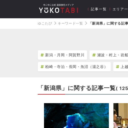
記事一覧
エリア
ゆこたび
キーワード一覧
「新潟県」に関する記
新潟・月岡・阿賀野川
瀬波・村上・岩
柏崎・寺泊・長岡・魚沼（湯之谷）
上
「新潟県」に関する記事一覧
(
12