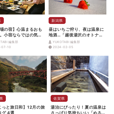
県
新潟県
場の宿】心温まるおも
昼はいちご狩り、夜は温泉に
。小宿ならではの気配
地酒…「越後湯沢のオトナな
れしい新潟・阿賀野
冬旅」
TABI 編集部
YUKOTABI 編集部
りゆら 水鳥の宿 さ
-07-10
2024-02-05
」
県
佐賀県
こっと旅日和】12月の旅
湯治にぴったり！夏の温泉は
グ 4選
さっぱり気持ちいい「ぬる