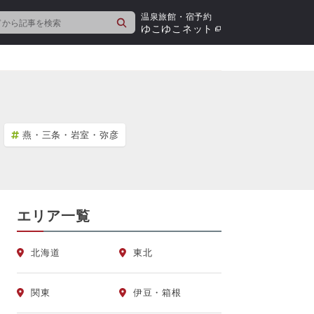
温泉旅館・宿予約
検
ゆこゆこネット
索
燕・三条・岩室・弥彦
エリア一覧
北海道
東北
関東
伊豆・箱根