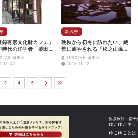
県
新潟県
登録有形文化財カフェ」
晩秋から初冬に訪れたい、絶
戸時代の洋学者「柴田収
景に癒やされる「松之山温
に出会う
泉」
OTABI 編集部
YUKOTABI 編集部
9-12-02
2019-11-22
3
4
5
温泉旅館・宿予
ゆこゆこネッ
ゆこゆことは