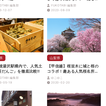
湯」がおすすめ！
OTABI 編集部
YUKOTABI 編集部
3-12-07
2023-08-09
県
山梨県
越後湯沢駅構内で、人気土
【甲信越】桜並木に城と桜の
笹だんご」を徹底比較‼
コラボ！趣ある人気桜名所３
選
OTABI 編集部
ゆこゆこ
3-05-19
2020-02-20