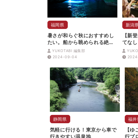
福岡県
新潟
暑さが和らぐ秋におすすめし
【新登
たい。船から眺められる絶景
てなし
スポット5選
りがう
YUKOTABI 編集部
YUKO
「ゆら
2024-09-04
2024
きはな
静岡県
福井
気軽に行ける！東京から車で
【ゆ
行きやすい温泉地
行ブロ