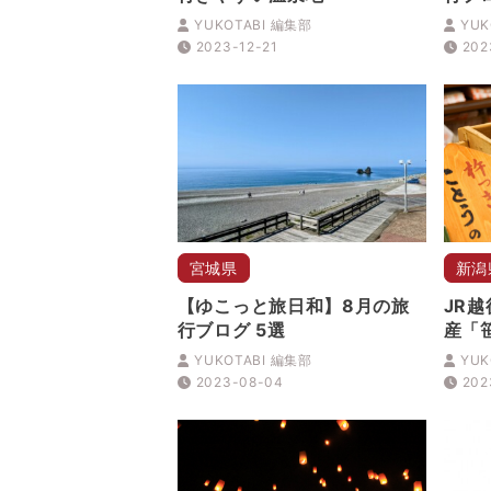
YUKOTABI 編集部
YUK
2023-12-21
202
宮城県
新潟
【ゆこっと旅日和】8月の旅
JR
行ブログ 5選
産「
YUKOTABI 編集部
YUK
2023-08-04
202