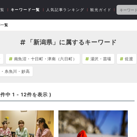
一覧
キーワード一覧
人気記事ランキング
観光ガイド
事一覧
「新潟県」に属するキーワード
船
南魚沼・十日町・津南（六日町）
湯沢・苗場
佐渡
越・糸魚川・妙高
5
件中
1
-
12
件を表示 )