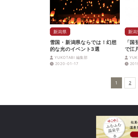
新潟県
新潟
雪国・新潟県ならでは！幻想
「国
的な光のイベント3選
で江
蔵」
YUKOTABI 編集部
YUK
2020-01-17
201
1
2