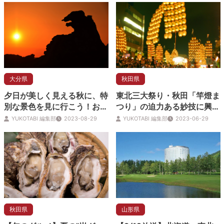
大分県
秋田県
夕日が美しく見える秋に、特
東北三大祭り・秋田「竿燈ま
別な景色を見に行こう！おす
つり」の迫力ある妙技に興
すめの夕日絶景スポット5選
奮！
YUKOTABI 編集部
2023-08-29
YUKOTABI 編集部
2023-06-29
秋田県
山形県