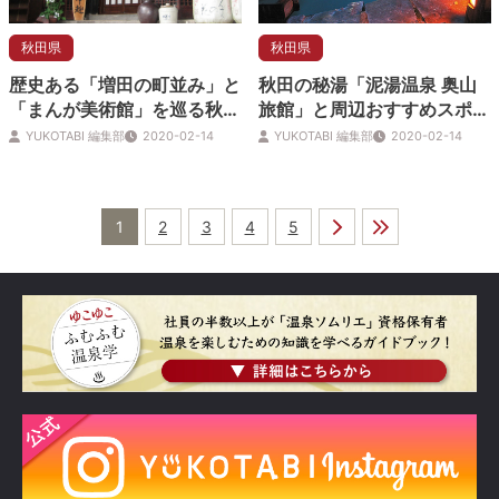
秋田県
秋田県
歴史ある「増田の町並み」と
秋田の秘湯「泥湯温泉 奥山
「まんが美術館」を巡る秋田
旅館」と周辺おすすめスポッ
旅
ト
YUKOTABI 編集部
2020-02-14
YUKOTABI 編集部
2020-02-14
1
2
3
4
5