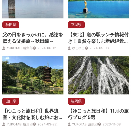
秋田県
宮城県
父の日をきっかけに。感謝を
【東北】道の駅ランチ情報付
伝える父娘旅～秋田編～
き！自然を楽しむ新緑絶景ス
ポット3選
YUKOTABI 編集部
2024-06-12
ゆこゆこ
2024-05-08
山口県
福岡県
【ゆこっと旅日和】世界遺
【ゆこっと旅日和】11月の旅
産・文化財を楽しむ旅におす
行ブログ 5選
すめ！ 旅行ブログ 4選
YUKOTABI 編集部
2024-03-22
YUKOTABI 編集部
2023-11-08