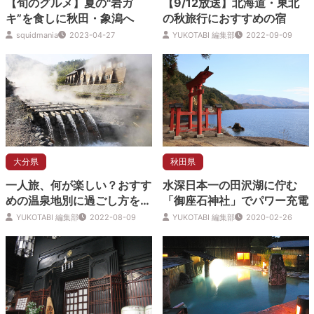
【旬のグルメ】夏の"岩ガ
【9/12放送】北海道・東北
キ”を食しに秋田・象潟へ
の秋旅行におすすめの宿
squidmania
2023-04-27
YUKOTABI 編集部
2022-09-09
大分県
秋田県
一人旅、何が楽しい？おすす
水深日本一の田沢湖に佇む
めの温泉地別に過ごし方をご
「御座石神社」でパワー充電
紹介
YUKOTABI 編集部
2022-08-09
YUKOTABI 編集部
2020-02-26