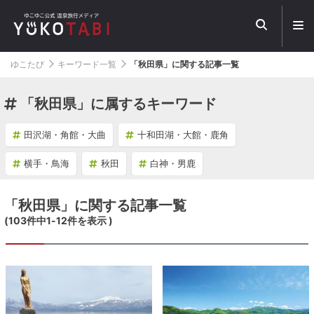
メ
ニ
ュ
ー
ゆこたび
キーワード一覧
「秋田県」に関する記事一覧
を
開
く
「秋田県」に属するキーワード
田沢湖・角館・大曲
十和田湖・大館・鹿角
横手・鳥海
秋田
白神・男鹿
「秋田県」に関する記事一覧
(
103
件中
1
-
12
件を表示 )