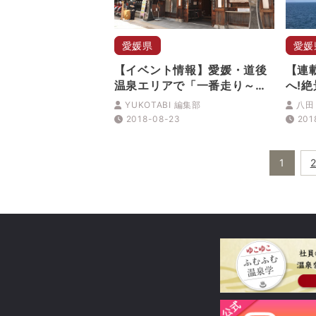
愛媛県
愛媛
【イベント情報】愛媛・道後
【連
温泉エリアで「一番走り～湯
へ!
上り頂上決戦～」
回 
YUKOTABI 編集部
八田
出会
2018-08-23
201
島）
1