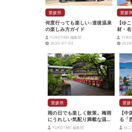
愛媛県
愛媛
何度行っても楽しい♪道後温泉
【ゆこ
の楽しみ方ガイド
材・名
YUKOTABI 編集部
YUKO
2025-07-04
2024
愛媛県
愛媛
雨の日でも楽しく散策。梅雨
【中
にうれしい気配り満載な温泉
る「
街はココ！
ポッ
YUKOTABI 編集部
ゆこ