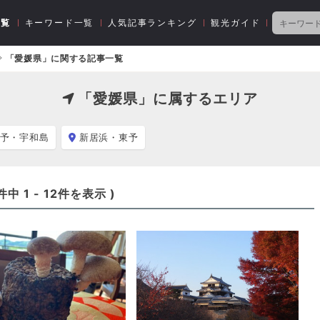
一覧
キーワード一覧
人気記事ランキング
観光ガイド
「愛媛県」に関する記事一覧
「愛媛県」に属するエリア
予・宇和島
新居浜・東予
件中
1
-
12
件を表示 )