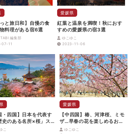
県
愛媛県
っと旅日和】自慢の食
紅葉と温泉を満喫！秋におす
物料理がある宿6選
すめの愛媛県の宿3選
TABI 編集部
ゆこゆこ
-07-11
2023-11-06
県
愛媛県
国・四国】日本を代表す
【中四国】椿、河津桜、ミモ
歴史のある名所×桜」ス
ザ…早春の花を楽しめるおす
ト4選
すめスポット５選
ゆこ
ゆこゆこ