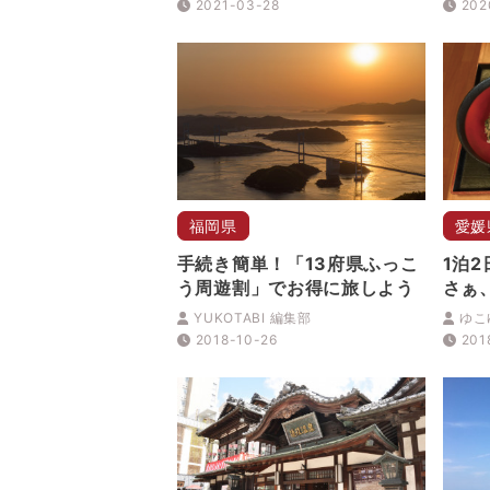
2021-03-28
202
福岡県
愛媛
手続き簡単！「13府県ふっこ
1泊
う周遊割」でお得に旅しよう
さぁ
国四国
YUKOTABI 編集部
ゆこ
号】
2018-10-26
201