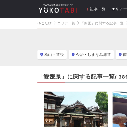
記事一覧
エリア
ゆこたび
エリア一覧
「四国」に関する記事一覧
松山・道後
今治・しまなみ海道
南
「愛媛県」に関する記事一覧
(
38