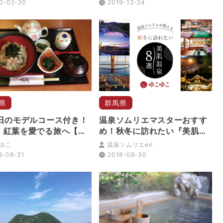
0-02-20
2019-12-24
県
群馬県
2日のモデルコース付き！
温泉ソムリエマスターおすす
、紅葉を愛でる旅へ【中
め！秋冬に訪れたい『美肌温
版2018年10・11月
泉８選』
ゆこ
温泉ソムリエeri
8-08-31
2018-08-30