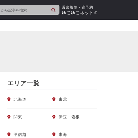
温泉旅館・宿予約
検
ゆこゆこネット
索
エリア一覧
北海道
東北
関東
伊豆・箱根
甲信越
東海