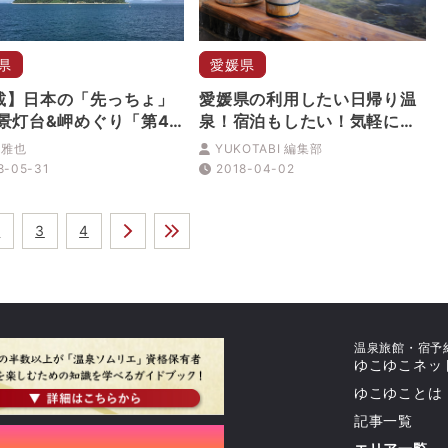
県
愛媛県
載】日本の「先っちょ」
愛媛県の利用したい日帰り温
絶景灯台&岬めぐり「第4
泉！宿泊もしたい！気軽に温
愛媛の島でレジェンドに
泉を利用！
 雅也
YUKOTABI 編集部
う（愛媛県松山市忽那諸
8-05-31
2018-04-02
」
2
3
4
温泉旅館・宿予
ゆこゆこネッ
ゆこゆことは
記事一覧