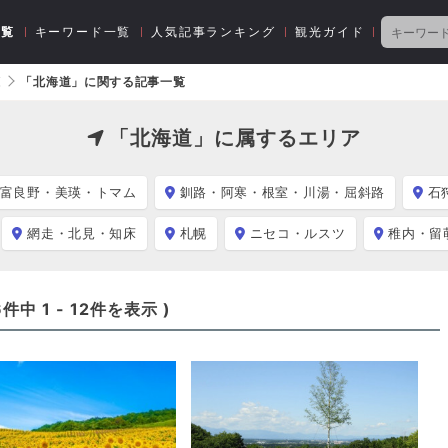
一覧
キーワード一覧
人気記事ランキング
観光ガイド
覧
「北海道」に関する記事一覧
「北海道」に属するエリア
富良野・美瑛・トマム
釧路・阿寒・根室・川湯・屈斜路
石
網走・北見・知床
札幌
ニセコ・ルスツ
稚内・留
6
件中
1
-
12
件を表示 )