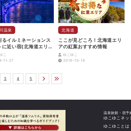
川温泉
北海道
彩るイルミネーションス
ここが見どころ！北海道エリ
トに近い宿(北海道エリ
アの紅葉おすすめ情報
ゆこ
ゆこゆこ
9-11-27
2019-10-16
3
4
5
温泉旅館・宿予
ゆこゆこネッ
ゆこゆことは