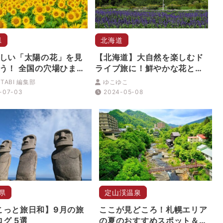
県
北海道
しい「太陽の花」を見
【北海道】大自然を楽しむド
う！ 全国の穴場ひまわ
ライブ旅に！鮮やかな花と緑
選
を楽しめるおすすめスポット
TABI 編集部
ゆこゆこ
8選
-07-03
2024-05-08
県
定山渓温泉
こっと旅日和】9月の旅
ここが見どころ！札幌エリア
グ 5選
の夏のおすすめスポット＆イ