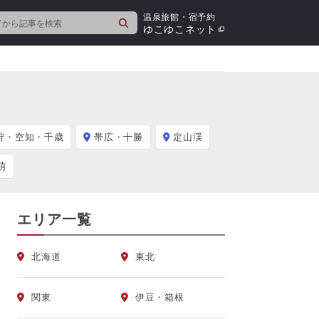
温泉旅館・宿予約
検
ゆこゆこネット
索
狩・空知・千歳
帯広・十勝
定山渓
萌
エリア一覧
北海道
東北
関東
伊豆・箱根