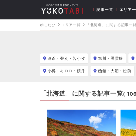
記事一覧
エリア
ゆこたび
エリア一覧
「北海道」に関する記事一
洞爺・登別・苫小牧
旭川・層雲峡
小樽・キロロ・積丹
函館・大沼・松前
「北海道」に関する記事一覧
(
10