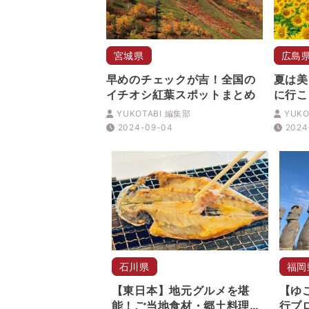
宮城県
広島
早めのチェックが吉！全国の
夏は美
イチオシ紅葉スポットまとめ
に行こ
り畑5
YUKOTABI 編集部
YUKO
2024-09-04
2024
石川県
福岡
【東日本】地元グルメを堪
【ゆ
能！ご当地食材・郷土料理を
行ブロ