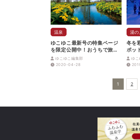
温泉
湯の
ゆこゆこ最新号の特集ページ
冬を
を限定公開中！おうちで旅に
ポッ
でかけましょう！
ア)
ゆこゆこ編集部
ゆこ
2020-04-28
201
1
2