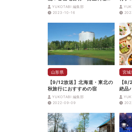
楽しめる宿9選
YUKOTABI 編集部
YUK
2023-10-16
202
山形県
宮城
【9/12放送】北海道・東北の
【8
秋旅行におすすめの宿
絶品
YUKOTABI 編集部
YUK
2022-09-09
202