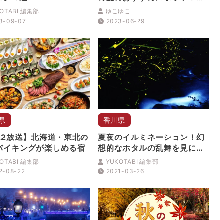
ベント情報
OTABI 編集部
ゆこゆこ
3-09-07
2023-06-29
県
香川県
/22放送】北海道・東北の
夏夜のイルミネーション！幻
バイキングが楽しめる宿
想的なホタルの乱舞を見に行
こう
OTABI 編集部
YUKOTABI 編集部
2-08-22
2021-03-26