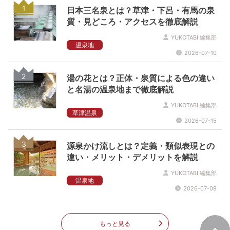
1
日本三名泉とは？草津・下呂・有馬の泉
質・見どころ・アクセスを徹底解説
YUKOTABI 編集部
温泉地
2026-07-10
2
湯の花とは？正体・泉質による色の違い
と名湯の温泉地まで徹底解説
YUKOTABI 編集部
草津温泉
2026-07-15
3
源泉かけ流しとは？定義・類似表現との
違い・メリット・デメリットを解説
YUKOTABI 編集部
温泉地
2026-07-09
もっと見る