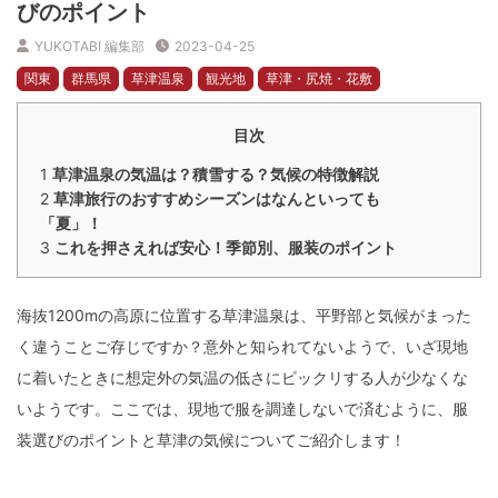
びのポイント
YUKOTABI 編集部
2023-04-25
関東
群馬県
草津温泉
観光地
草津・尻焼・花敷
目次
1
草津温泉の気温は？積雪する？気候の特徴解説
2
草津旅行のおすすめシーズンはなんといっても
「夏」！
3
これを押さえれば安心！季節別、服装のポイント
海抜1200mの高原に位置する草津温泉は、平野部と気候がまった
く違うことご存じですか？意外と知られてないようで、いざ現地
に着いたときに想定外の気温の低さにビックリする人が少なくな
いようです。ここでは、現地で服を調達しないで済むように、服
装選びのポイントと草津の気候についてご紹介します！