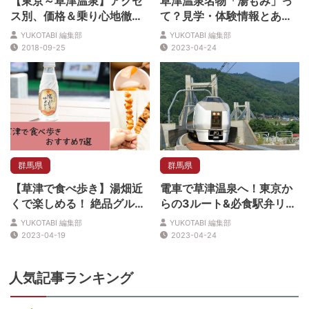
【東京～草津温泉】アクセ
草津温泉名物「湯もみ」っ
ス別、価格＆乗り心地徹底
て？見学・体験情報とあわ
比較！ベストはどれ⁉
せて解説
YUKOTABI 編集部
YUKOTABI 編集部
2018-09-25
2023-04-24
群馬県
群馬県
【草津で食べ歩き】湯畑近
電車で草津温泉へ！東京か
くで楽しめる！ 絶品グルメ
らの3ルート&必食駅弁リス
7選
ト
YUKOTABI 編集部
YUKOTABI 編集部
2023-04-19
2023-04-24
人気記事ランキング