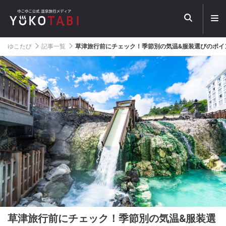
メ
ニ
ュ
ー
ゆこたび
記事一覧
草津旅行前にチェック！季節別の気温&服装選びのポイ
を
開
く
草津旅行前にチェック！季節別の気温&服装選