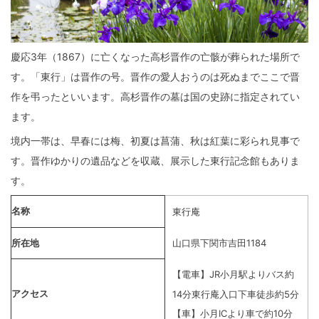
慶応3年（1867）に亡くなった高杉晋作の亡骸が葬られた場所で
す。「東行」は晋作の号。晋作の愛人おうのは死ぬまでここで晋
作を弔ったといいます。高杉晋作の墓は国の史跡に指定されてい
ます。
境内一帯は、早春には梅、初夏は菖蒲、秋は紅葉に彩られ見事で
す。晋作ゆかりの遺品などを収蔵、展示した東行記念館もありま
す。
名称
東行庵
所在地
山口県下関市吉田1184
【電車】JR小月駅よりバス約
アクセス
14分東行庵入口下車徒歩約5分
【車】小月ICより車で約10分