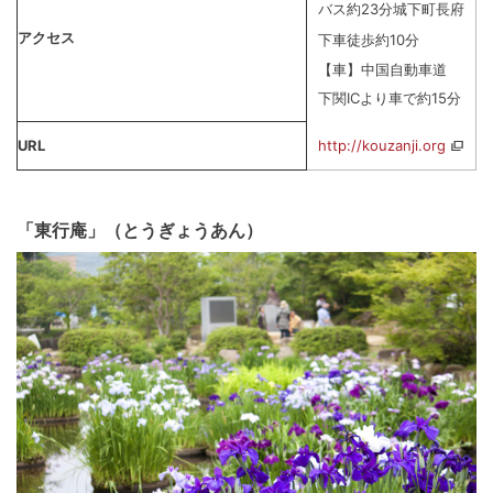
バス約23分城下町長府
アクセス
下車徒歩約10分
【車】中国自動車道
下関ICより車で約15分
URL
http://kouzanji.org
「東行庵」（とうぎょうあん）