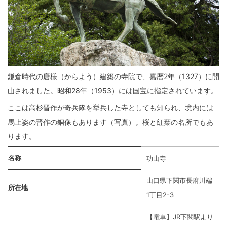
鎌倉時代の唐様（からよう）建築の寺院で、嘉暦2年（1327）に開
山されました。昭和28年（1953）には国宝に指定されています。
ここは高杉晋作が奇兵隊を挙兵した寺としても知られ、境内には
馬上姿の晋作の銅像もあります（写真）。桜と紅葉の名所でもあ
ります。
名称
功山寺
山口県下関市長府川端
所在地
1丁目2-3
【電車】JR下関駅より