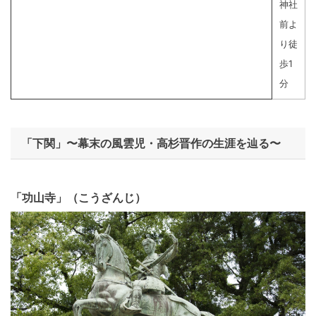
神社
前よ
り徒
歩1
分
「下関」〜幕末の風雲児・高杉晋作の生涯を辿る〜
「功山寺」（こうざんじ）