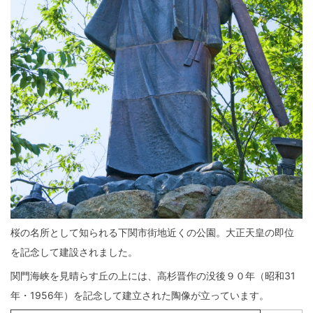
桜の名所として知られる下関市街地近くの公園。大正天皇の即位
を記念して建設されました。
関門海峡を見晴らす丘の上には、高杉晋作の没後９０年（昭和31
年・1956年）を記念して建立された陶像が立っています。