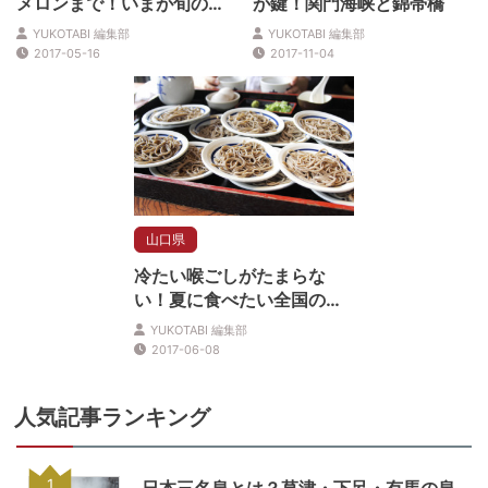
メロンまで！いまが旬の果
が鍵！関門海峡と錦帯橋
物狩りスポット
YUKOTABI 編集部
YUKOTABI 編集部
2017-05-16
2017-11-04
山口県
冷たい喉ごしがたまらな
い！夏に食べたい全国の名
物そば
YUKOTABI 編集部
2017-06-08
人気記事ランキング
1
日本三名泉とは？草津・下呂・有馬の泉