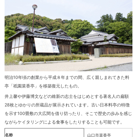
明治10年頃の創業から平成８年までの間、広く親しまれてきた料
亭「祇園菜香亭」を移築復元したもの。
井上馨や伊藤博文などの維新の志士をはじめとする著名人の扁額
28枚とゆかりの所蔵品が展示されています。古い日本料亭の特徴
を示す100畳敷の大広間を借り切ったり、そこで歴史の歩みを感じ
ながらケイタリングによる食事をしたりすることも可能です。
名称
山口市菜香亭