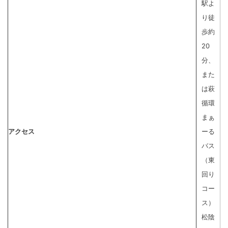
駅よ
り徒
歩約
20
分、
また
は萩
循環
まぁ
アクセス
ーる
バス
（東
回り
コー
ス）
松陰