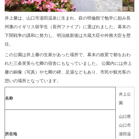
井上馨は、山口市湯田温泉に生まれ、萩の明倫館で勉学に励み長
州藩のイギリス留学生（長州ファイブ）に選ばれました。幕末の
下関戦争の講和に努力し、明治維新後は大蔵大臣や外務大臣を歴
任。
この公園は井上馨の生家があった場所で、幕末の政変で都をおわ
れた三条実美ら七卿の宿舎にもなっていました。 公園内には井上
馨の銅像（写真）や七卿の碑、足湯などもあり、市民や観光客の
憩いの場所となっています。
井上公
名称
園
山口県
山口市
所在地
湯田温