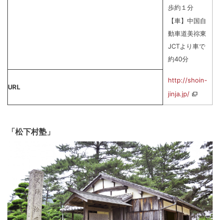
歩約１分
【車】中国自
動車道美祢東
JCTより車で
約40分
http://shoin-
URL
jinja.jp/
「松下村塾」