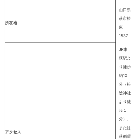
山口県
萩市椿
所在地
東
1537
JR東
萩駅よ
り徒歩
約10
分（松
陰神社
より徒
歩１
分）、
または
アクセス
萩循環