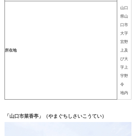
山口
県山
口市
大字
宮野
所在地
上及
び大
字上
宇野
令
地内
「山口市菜香亭」（やまぐちしさいこうてい）