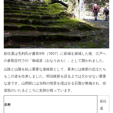
萩往還は毛利氏が慶長9年（1607）に萩城を築城した後、江戸へ
の参勤交代での「御成道（おなりみち）」として開かれました。
山陰と山陽を結ぶ重要な連絡路として、幕末には維新の志士たち
もこの道を往来しました。明治維新を語る上では欠かせない重要
な道です。山間部には当時の情景を偲ばせる石畳が整備され、街
道筋のいたるところに史跡が残っています。
萩往
名称
還