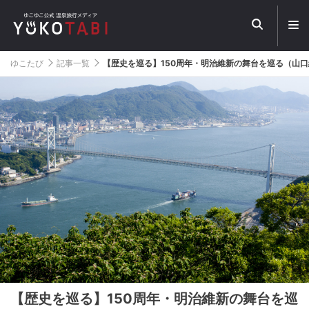
メ
ニ
ュ
ー
ゆこたび
記事一覧
【歴史を巡る】150周年・明治維新の舞台を巡る（山口
を
開
く
【歴史を巡る】150周年・明治維新の舞台を巡