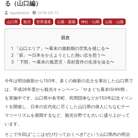
る（山口編）
squidmania
2018-05-17
山口県
観光
世界遺産
公園・庭園
神社・仏閣
山陰・山陽
山口・秋芳
萩・長門
下関・宇部
目次
1
「山口エリア」〜幕末の激動期の空気を感じる〜
2
「萩」〜日本をかえようとした熱い志を想う〜
3
「下関」〜幕末の風雲児・高杉晋作の生涯を辿る〜
今年は明治維新から150年。多くの維新の志士を輩出した山口県で
は、平成26年度から観光キャンペーン「やまぐち幕末ISHIN祭」
を実施中です。山口県や各市町、民間団体などが150年記念イベン
トを開催し、日本の近代化に尽くした山口県の偉人にちなむテー
マツーリズムを展開するなど、観光分野でも大いに盛り上がって
います。
そこで今回は“ここはぜひ行っておくべき!”という山口県内の明治