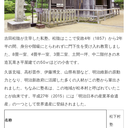
吉田松陰が主宰した私塾。松陰はここで安政4年（1857）から2年
半の間、身分や階級にとらわれずに門下生を受け入れ教育しまし
た。8畳一室、4畳半一室、3畳二室、土間一坪、中二階付きの木
造瓦葺き平屋建ての50㎡ほどの小舎です。
久坂玄端、高杉晋作、伊藤博文、山県有朋など、明治維新の原動
力となり、明治新政府に活躍した多くの人材がこの塾から輩出さ
れました。ちなみに塾名は、この地域が松本村と呼ばれていたこ
とが由来です。平成27年（2015）には「明治日本の産業革命遺
産」の一つとして世界遺産に登録されました。
松下村
名称
塾