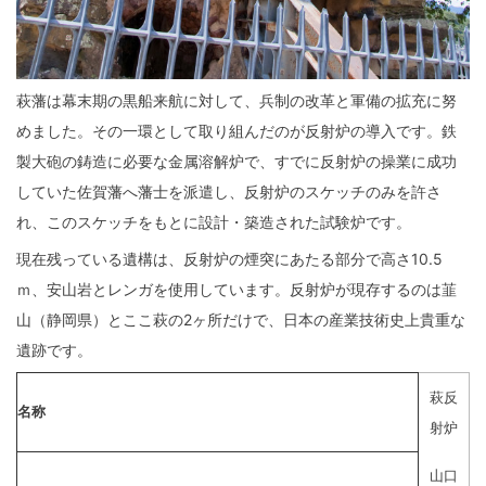
萩藩は幕末期の黒船来航に対して、兵制の改革と軍備の拡充に努
めました。その一環として取り組んだのが反射炉の導入です。鉄
製大砲の鋳造に必要な金属溶解炉で、すでに反射炉の操業に成功
していた佐賀藩へ藩士を派遣し、反射炉のスケッチのみを許さ
れ、このスケッチをもとに設計・築造された試験炉です。
現在残っている遺構は、反射炉の煙突にあたる部分で高さ10.5
ｍ、安山岩とレンガを使用しています。反射炉が現存するのは韮
山（静岡県）とここ萩の2ヶ所だけで、日本の産業技術史上貴重な
遺跡です。
萩反
名称
射炉
山口