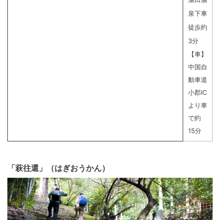
泉下車
徒歩約
3分
【車】
中国自
動車道
小郡IC
より車
で約
15分
「萩往還」（はぎおうかん）