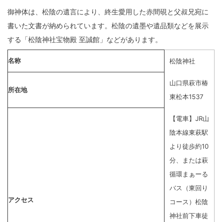
御神体は、松陰の遺言により、終生愛用した赤間硯と父叔兄宛に
書いた文書が納められています。松陰の遺墨や遺品類などを展示
する「松陰神社宝物殿 至誠館」などがあります。
名称
松陰神社
山口県萩市椿
所在地
東松本1537
【電車】JR山
陰本線東萩駅
より徒歩約10
分、または萩
循環まぁーる
バス（東回り
アクセス
コース）松陰
神社前下車徒