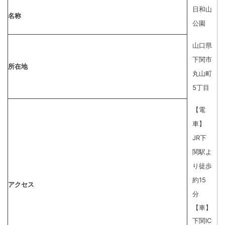
日和山
名称
公園
山口県
下関市
所在地
丸山町
5丁目
【電
車】
JR下
関駅よ
り徒歩
約15
アクセス
分
【車】
下関IC