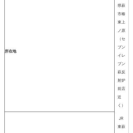
県萩
市椿
東上
ノ原
（セ
ブン
所在地
イレ
ブン
萩反
射炉
前店
近
く）
JR
東萩