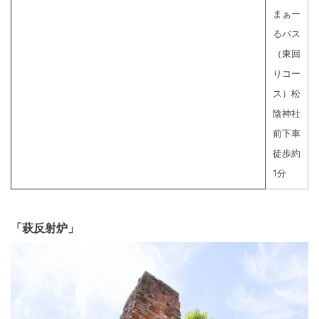
まぁー
るバス
（東回
りコー
ス）松
陰神社
前下車
徒歩約
1分
「萩反射炉」