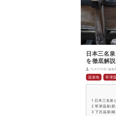
日本三名泉
を徹底解説
YUKOTABI 編集
温泉地
草津
1
日本三名泉
2
草津温泉(群
3
下呂温泉(岐