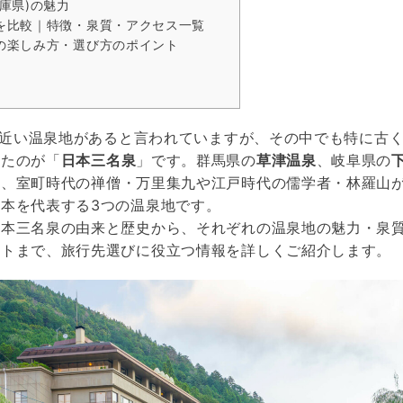
庫県)の魅力
を比較｜特徴・泉質・アクセス一覧
の楽しみ方・選び方のポイント
00近い温泉地があると言われていますが、その中でも特に古
きたのが「
日本三名泉
」です。群馬県の
草津温泉
、岐阜県の
は、室町時代の禅僧・万里集九や江戸時代の儒学者・林羅山
本を代表する3つの温泉地です。
日本三名泉の由来と歴史から、それぞれの温泉地の魅力・泉
ントまで、旅行先選びに役立つ情報を詳しくご紹介します。