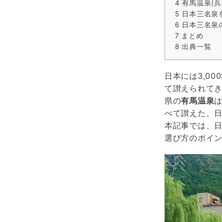
4
有馬温泉(兵
5
日本三名泉
6
日本三名泉
7
まとめ
8
出典一覧
日本には3,0
て讃えられて
県の
有馬温泉
べて讃えた、日
本記事では、
選び方のポイ