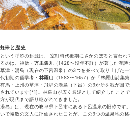
由来と歴史
」という呼称の起源は、
室町時代後期にさかのぼると言われ
れるのは、禅僧・
万里集九
（1428〜没年不詳）が著した漢詩
草津・湯島（現在の下呂温泉）の3つを並べて取り上げた一
時代初期の儒学者・
林羅山
（1583〜1657）が『林羅山詩集
有馬・上州の草津・飛騨の湯島（下呂）の3か所を我が国で
されています[*1]。林羅山が広く名湯として紹介したこと
び方が現代まで語り継がれてきました。
の湯島」は、現在の岐阜県下呂市にある下呂温泉の旧称です
いで複数の文人に評価されたことが、この3つの温泉地の格