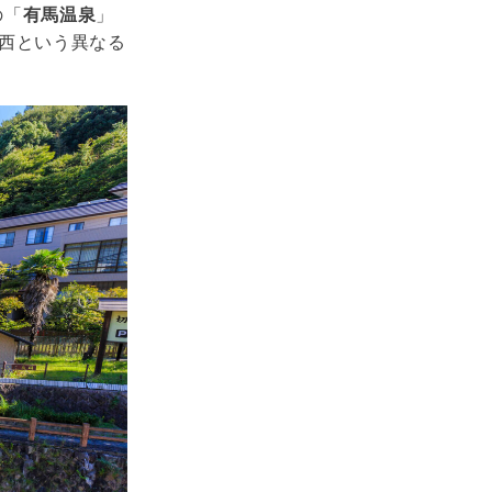
の「
有馬温泉
」
西という異なる