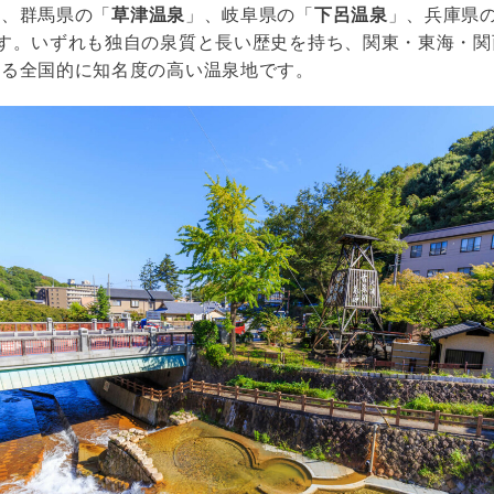
は、群馬県の「
草津温泉
」、岐阜県の「
下呂温泉
」、兵庫県
す。いずれも独自の泉質と長い歴史を持ち、関東・東海・関
する全国的に知名度の高い温泉地です。