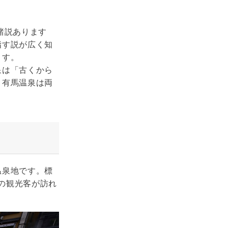
諸説あります
指す説が広く知
ます。
泉は「古くから
、有馬温泉は両
温泉地です。標
くの観光客が訪れ