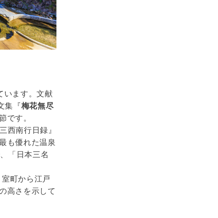
ています。文献
文集『
梅花無尽
節です。
第三西南行日録』
最も優れた温泉
で、「日本三名
。室町から江戸
の高さを示して