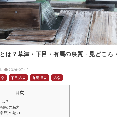
とは？草津・下呂・有馬の泉質・見どころ
部
2026-07-10
温泉
下呂温泉
有馬温泉
温泉
目次
とは？
馬県)の魅力
阜県)の魅力