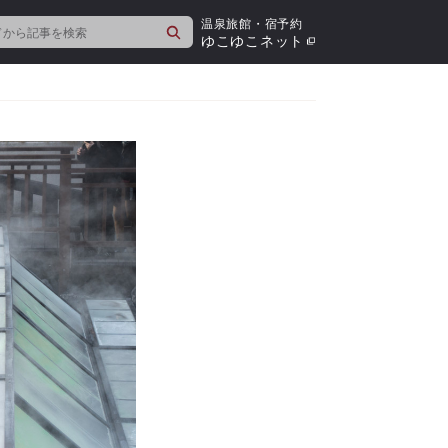
温泉旅館・宿予約
検
ゆこゆこネット
索