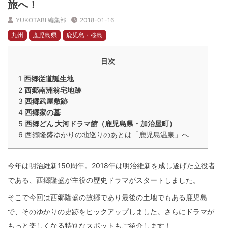
旅へ！
YUKOTABI 編集部
2018-01-16
九州
鹿児島県
鹿児島・桜島
目次
1
西郷従道誕生地
2
西郷南洲翁宅地跡
3
西郷武屋敷跡
4
西郷家の墓
5
西郷どん 大河ドラマ館（鹿児島県・加治屋町）
6
西郷隆盛ゆかりの地巡りのあとは「鹿児島温泉」へ
今年は明治維新150周年。2018年は明治維新を成し遂げた立役者
である、西郷隆盛が主役の歴史ドラマがスタートしました。
そこで今回は西郷隆盛の故郷であり最後の土地でもある鹿児島
で、そのゆかりの史跡をピックアップしました。さらにドラマが
もっと楽しくなる特別なスポットもご紹介します！