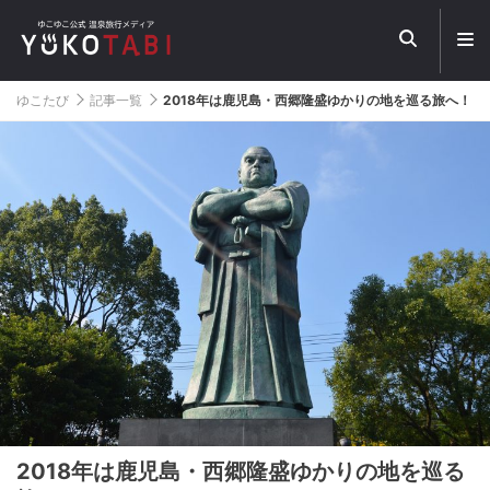
メ
ニ
ュ
ー
ゆこたび
記事一覧
2018年は鹿児島・西郷隆盛ゆかりの地を巡る旅へ！
を
開
く
2018年は鹿児島・西郷隆盛ゆかりの地を巡る