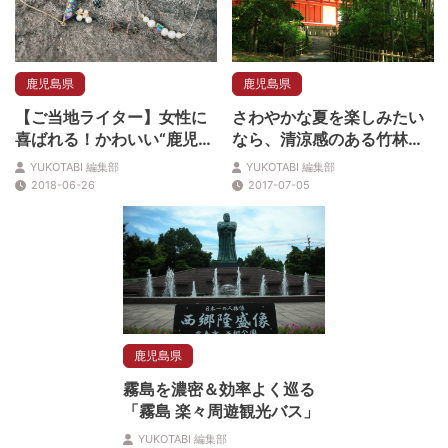
鹿児島県
鹿児島県
【ご当地ライター】女性に
さわやかな夏を楽しみたい
喜ばれる！かわいい“鹿児島
なら、清涼感のある竹林散
土産”３選を教えます
歩に出かけよう
YUKOTABI 編集部
YUKOTABI 編集部
2018-06-26
2017-07-05
鹿児島県
霧島を濃密＆効率よく巡る
「霧島 楽々周遊観光バス」
YUKOTABI 編集部