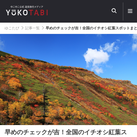
メ
ニ
ュ
ー
ゆこたび
記事一覧
早めのチェックが吉！全国のイチオシ紅葉スポットま
を
開
く
早めのチェックが吉！全国のイチオシ紅葉ス