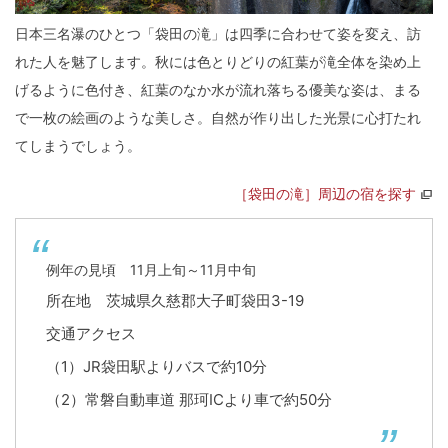
日本三名瀑のひとつ「袋田の滝」は四季に合わせて姿を変え、訪
れた人を魅了します。秋には色とりどりの紅葉が滝全体を染め上
げるように色付き、紅葉のなか水が流れ落ちる優美な姿は、まる
で一枚の絵画のような美しさ。自然が作り出した光景に心打たれ
てしまうでしょう。
［袋田の滝］周辺の宿を探す
例年の見頃 11月上旬～11月中旬
所在地 茨城県久慈郡大子町袋田3-19
交通アクセス
（1）JR袋田駅よりバスで約10分
（2）常磐自動車道 那珂ICより車で約50分