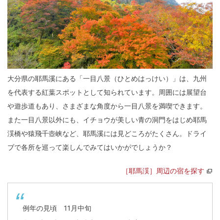
大分県の耶馬溪にある「一目八景（ひとめはっけい）」は、九州
を代表する紅葉スポットとして知られています。周囲には展望台
や遊歩道もあり、さまざまな角度から一目八景を満喫できます。
また一目八景以外にも、イチョウが美しい青の洞門をはじめ耶馬
渓橋や猿飛千壺峡など、耶馬溪には見どころがたくさん。ドライ
ブで各所を巡って楽しんでみてはいかがでしょうか？
［耶馬渓］周辺の宿を探す
例年の見頃 11月中旬