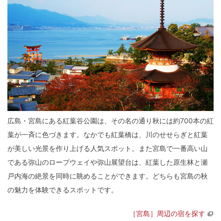
広島・宮島にある紅葉谷公園は、その名の通り秋には約700本の紅
葉が一斉に色づきます。なかでも紅葉橋は、川のせせらぎと紅葉
が美しい光景を作り上げる人気スポット。また宮島で一番高い山
である弥山のロープウェイや弥山展望台は、紅葉した原生林と瀬
戸内海の絶景を同時に眺めることができます。どちらも宮島の秋
の魅力を体験できるスポットです。
［宮島］周辺の宿を探す