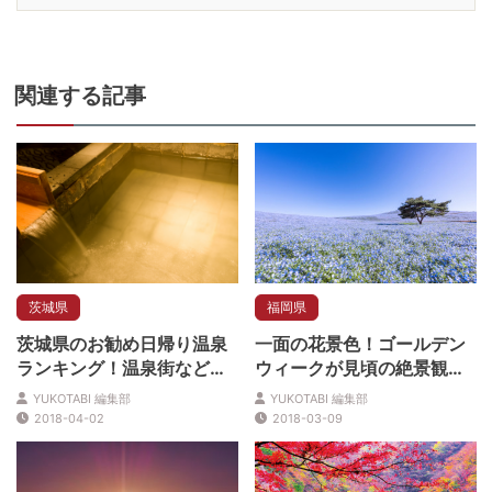
関連
する記事
茨城県
福岡県
茨城県のお勧め日帰り温泉
一面の花景色！ゴールデン
ランキング！温泉街など魅
ウィークが見頃の絶景観光
力盛沢山！
スポット5選
YUKOTABI 編集部
YUKOTABI 編集部
2018-04-02
2018-03-09