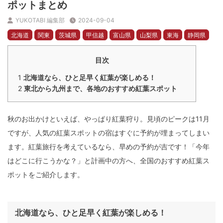
ポットまとめ
YUKOTABI 編集部
2024-09-04
北海道
関東
茨城県
甲信越
富山県
山梨県
東海
静岡県
岐阜県
近畿（関西）
滋賀県
広島県
九州
大分県
宮城県
目次
観光
紅葉
東北
北陸
山陰・山陽
1
北海道なら、ひと足早く紅葉が楽しめる！
2
東北から九州まで、各地のおすすめ紅葉スポット
秋のお出かけといえば、やっぱり紅葉狩り。見頃のピークは11月
ですが、人気の紅葉スポットの宿はすぐに予約が埋まってしまい
ます。紅葉旅行を考えているなら、早めの予約が吉です！「今年
はどこに行こうかな？」と計画中の方へ、全国のおすすめ紅葉ス
ポットをご紹介します。
北海道なら、ひと足早く紅葉が楽しめる！