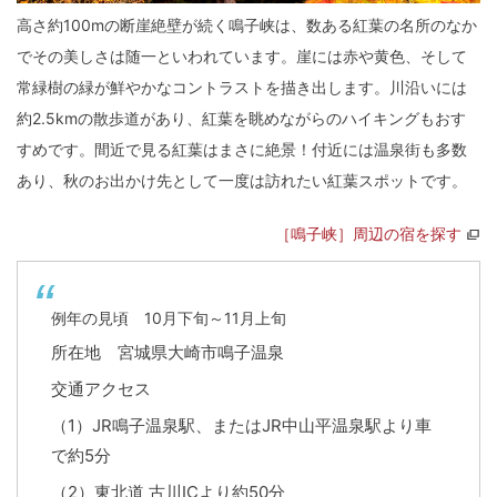
高さ約100mの断崖絶壁が続く鳴子峡は、数ある紅葉の名所のなか
でその美しさは随一といわれています。崖には赤や黄色、そして
常緑樹の緑が鮮やかなコントラストを描き出します。川沿いには
約2.5kmの散歩道があり、紅葉を眺めながらのハイキングもおす
すめです。間近で見る紅葉はまさに絶景！付近には温泉街も多数
あり、秋のお出かけ先として一度は訪れたい紅葉スポットです。
［鳴子峡］周辺の宿を探す
例年の見頃 10月下旬～11月上旬
所在地 宮城県大崎市鳴子温泉
交通アクセス
（1）JR鳴子温泉駅、またはJR中山平温泉駅より車
で約5分
（2）東北道 古川ICより約50分