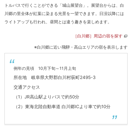
トルバスで行くことができる「城山展望台」。展望台からは、白
川郷の里全体が紅葉に染まる光景を一望できます。日没以降には
ライトアップも行われ、昼間とは違う趣きを楽しめます。
［白川郷］周辺の宿を探す
※白川郷に近い飛騨・高山エリアの宿を表示します
例年の見頃 10月下旬～11月上旬
所在地 岐阜県大野郡白川村荻町2495-3
交通アクセス
（1）JR高山駅よりバスで約50分
（2）東海北陸自動車道 白川郷ICより車で約10分