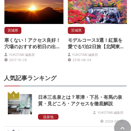
宮城県
茨城県
寒くない！アクセス良好！
モデルコース3選！紅葉を
穴場のおすすめ初日の出ス
愛でる1泊2日旅【北関東版
ポット
2018年10・11月号】
YUKOTABI 編集部
YUKOTABI 編集部
2017-10-26
2018-08-24
人気記事ランキング
1
日本三名泉とは？草津・下呂・有馬の泉
質・見どころ・アクセスを徹底解説
YUKOTABI 編集部
温泉地
2026-07-10