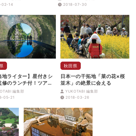
ントも開催
-02-14
2018-07-30
県
秋田県
当地ライター】星付きシ
日本一の干拓地「菜の花×桜
監修のランチ付！ツアー
並木」の絶景に会える
る「大地の芸術祭」 越後
OTABI 編集部
YUKOTABI 編集部
アートトリエンナーレ
8-05-21
2018-03-26