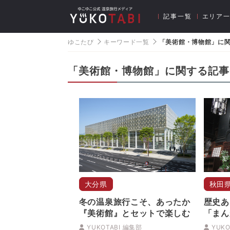
記事一覧
エリア
ゆこたび
キーワード一覧
「美術館・博物館」に
「美術館・博物館」に関する記事
大分県
秋田
冬の温泉旅行こそ、あったか
歴史あ
『美術館』とセットで楽しむ
「まん
旅
YUKOTABI 編集部
YUKO