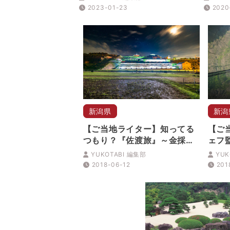
2023-01-23
2020
新潟県
新潟
【ご当地ライター】知ってる
【ご
つもり？『佐渡旅』～金採掘
ェフ
の歴史を感じる「相川・佐渡
で巡
YUKOTABI 編集部
YUK
金山」と周辺街歩き
妻有
2018-06-12
201
2018