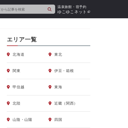
温泉旅館・宿予約
検
ゆこゆこネット
索
エリア一覧
北海道
東北
関東
伊豆・箱根
甲信越
東海
北陸
近畿（関西）
山陰・山陽
四国