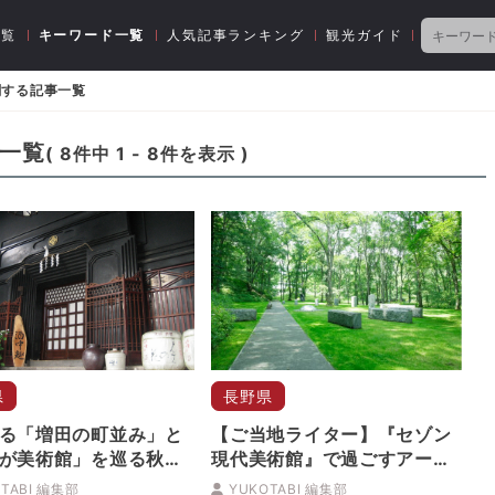
一覧
キーワード一覧
人気記事ランキング
観光ガイド
関する記事一覧
一覧
(
8
件中
1
-
8
件を表示 )
県
長野県
る「増田の町並み」と
【ご当地ライター】『セゾン
が美術館」を巡る秋田
現代美術館』で過ごすアート
な夏休み！自然×アートイベ
TABI 編集部
YUKOTABI 編集部