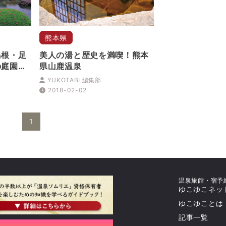
熊本県
島根・足
美人の湯と歴史を満喫！熊本
の庭園と
県山鹿温泉
YUKOTABI 編集部
2018-02-02
1
温泉旅館・宿予
ゆこゆこネッ
ゆこゆことは
記事一覧