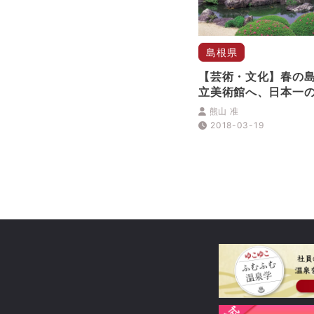
島根県
【芸術・文化】春の
立美術館へ、日本一
日本画の妙を求めて
熊山 准
2018-03-19