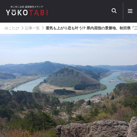
メ
ニ
ュ
ー
ゆこたび
記事一覧
運気も上がり恋も叶う!? 県内屈指の景勝地、秋田県「
を
開
く