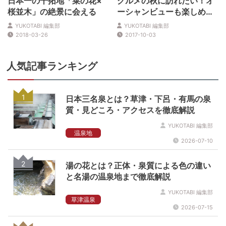
日本一の干拓地「菜の花×
グルメの秋に訪れたい！オ
桜並木」の絶景に会える
ーシャンビューも楽しめ
る、料理自慢の東北の宿
YUKOTABI 編集部
YUKOTABI 編集部
2018-03-26
2017-10-03
人気記事ランキング
1
日本三名泉とは？草津・下呂・有馬の泉
質・見どころ・アクセスを徹底解説
YUKOTABI 編集部
温泉地
2026-07-10
2
湯の花とは？正体・泉質による色の違い
と名湯の温泉地まで徹底解説
YUKOTABI 編集部
草津温泉
2026-07-15