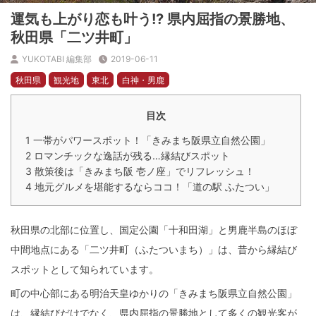
運気も上がり恋も叶う!? 県内屈指の景勝地、
秋田県「二ツ井町」
YUKOTABI 編集部
2019-06-11
秋田県
観光地
東北
白神・男鹿
目次
1
一帯がパワースポット！「きみまち阪県立自然公園」
2
ロマンチックな逸話が残る…縁結びスポット
3
散策後は「きみまち阪 壱ノ座」でリフレッシュ！
4
地元グルメを堪能するならココ！「道の駅 ふたつい」
秋田県の北部に位置し、国定公園「十和田湖」と男鹿半島のほぼ
中間地点にある「二ツ井町（ふたついまち）」は、昔から縁結び
スポットとして知られています。
町の中心部にある明治天皇ゆかりの「きみまち阪県立自然公園」
は、縁結びだけでなく、県内屈指の景勝地として多くの観光客が