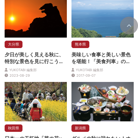
大分県
熊本県
夕日が美しく見える秋に、
美味しい食事と美しい景色
特別な景色を見に行こう！
を堪能！「美食列車」の旅
おすすめの夕日絶景スポッ
はいかが？
YUKOTABI 編集部
YUKOTABI 編集部
ト5選
2023-08-29
2017-09-07
秋田県
新潟県