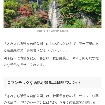
画像提供：Adobe Stock
「きみまち阪県立自然公園」のシンボルといえば、第一広場にあ
る断崖絶壁の「屏風岩（びょうぶいわ）」。
四季折々に表情を変え、春は桜、秋は紅葉と、木々が織りなす雄
大な景色を見せてくれます。
ロマンチックな逸話が残る…縁結びスポット
「きみまち阪県立自然公園」は、秋田県有数の桜・ツツジ・紅葉
の名所で、見頃のシーズンには県外から多くの観光客が訪れま