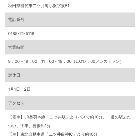
秋田県能代市二ツ井町小繋字泉51
電話番号
0185-74-5118
営業時間
9：00～18：00、11：00～18：00（L.O17：00／レストラン）
定休日
1月1日・2日
アクセス
【電車】JR奥羽本線「二ツ井駅」よりバスで約10分、「道の駅ふた
つい」下車、徒歩約1分
【車】東北自動車道「二ツ井白神IC」より約10分