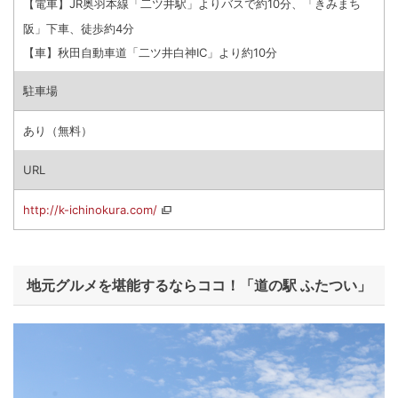
【電車】JR奥羽本線「二ツ井駅」よりバスで約10分、「きみまち
阪」下車、徒歩約4分
【車】秋田自動車道「二ツ井白神IC」より約10分
駐車場
あり（無料）
URL
http://k-ichinokura.com/
地元グルメを堪能するならココ！「道の駅 ふたつい」