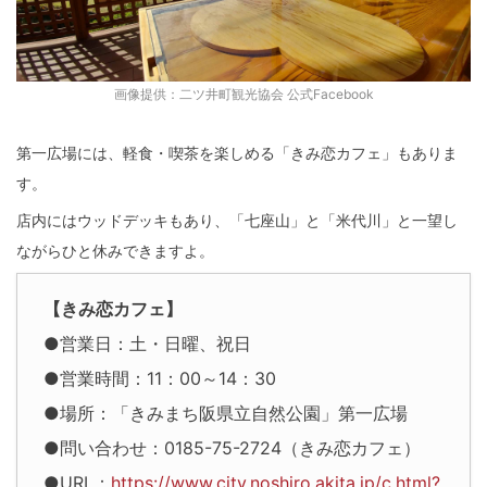
画像提供：二ツ井町観光協会 公式Facebook
第一広場には、軽食・喫茶を楽しめる「きみ恋カフェ」もありま
す。
店内にはウッドデッキもあり、「七座山」と「米代川」と一望し
ながらひと休みできますよ。
【きみ恋カフェ】
●営業日：土・日曜、祝日
●営業時間：11：00～14：30
●場所：「きみまち阪県立自然公園」第一広場
●問い合わせ：0185-75-2724（きみ恋カフェ）
●URL：
https://www.city.noshiro.akita.jp/c.html?