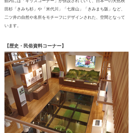
館内には「キッズコーナー」が併設されていて、日本一の天然秋
田杉「きみち杉」や「米代川」「七座山」「きみまち阪」など、
二ツ井の自然や名所をモチーフにデザインされた、空間となって
います。
【歴史・民俗資料コーナー】