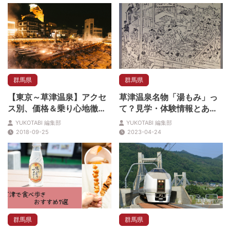
群馬県
群馬県
【東京～草津温泉】アクセ
草津温泉名物「湯もみ」っ
ス別、価格＆乗り心地徹底
て？見学・体験情報とあわ
比較！ベストはどれ⁉
せて解説
YUKOTABI 編集部
YUKOTABI 編集部
2018-09-25
2023-04-24
群馬県
群馬県