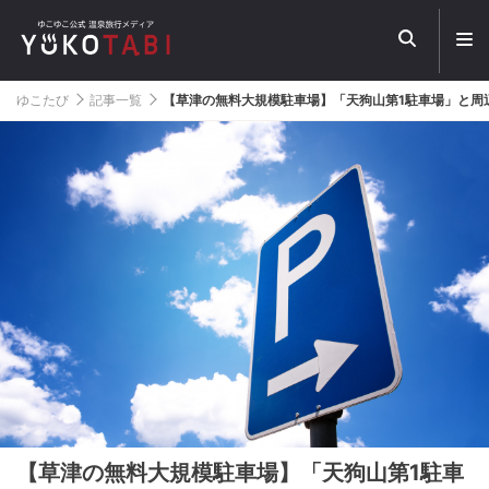
メ
ニ
ュ
ー
ゆこたび
記事一覧
【草津の無料大規模駐車場】「天狗山第1駐車場」と周
を
開
く
【草津の無料大規模駐車場】「天狗山第1駐車