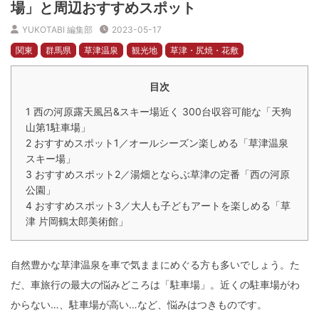
場」と周辺おすすめスポット
YUKOTABI 編集部
2023-05-17
関東
群馬県
草津温泉
観光地
草津・尻焼・花敷
目次
1
西の河原露天風呂&スキー場近く 300台収容可能な「天狗
山第1駐車場」
2
おすすめスポット1／オールシーズン楽しめる「草津温泉
スキー場」
3
おすすめスポット2／湯畑とならぶ草津の定番「西の河原
公園」
4
おすすめスポット3／大人も子どもアートを楽しめる「草
津 片岡鶴太郎美術館」
自然豊かな草津温泉を車で気ままにめぐる方も多いでしょう。た
だ、車旅行の最大の悩みどころは「駐車場」。近くの駐車場がわ
からない…、駐車場が高い…など、悩みはつきものです。