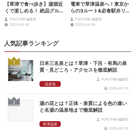
【草津で食べ歩き】湯畑近
電車で草津温泉へ！東京か
くで楽しめる！ 絶品グルメ
らの3ルート&必食駅弁リス
7選
ト
YUKOTABI 編集部
YUKOTABI 編集部
2023-04-19
2023-04-24
人気記事ランキング
1
日本三名泉とは？草津・下呂・有馬の泉
質・見どころ・アクセスを徹底解説
YUKOTABI 編集部
温泉地
2026-07-10
2
湯の花とは？正体・泉質による色の違い
と名湯の温泉地まで徹底解説
YUKOTABI 編集部
草津温泉
2026-07-15