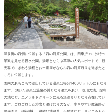
温泉街の西側に位置する「西の河原公園」は、四季折々に独特の
景観を見せる親水公園。湯畑とならぶ草津の人気スポットで、観
光客でにぎわう湯棚とお土産屋がならぶ西の河原通りを過ぎたと
ころに位置します。
園内のあちこちで湧出している温泉は毎分1400リットルにもなり
ます。 湧いた源泉は温泉の川となり湯気をあげ、琥珀の池、瑠璃
の池など、エメラルドグリーンに光る湯溜まりとなり点在してい
ます。ゴロゴロした溶岩と湯けむりのなか、歩きやすい散策路が
整備され、稲荷神社、縁結び地蔵尊、不動滝など、見どころもた