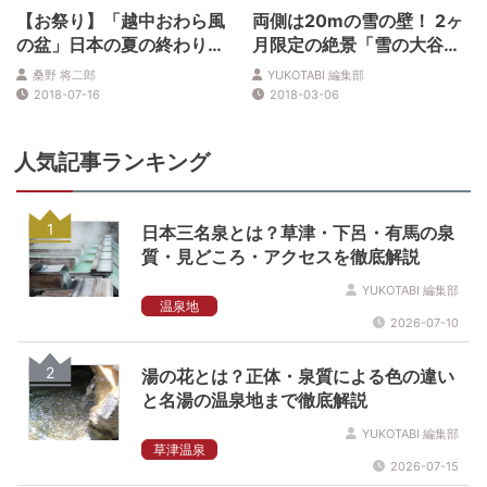
【お祭り】「越中おわら風
両側は20mの雪の壁！ 2ヶ
の盆」日本の夏の終わりを
月限定の絶景「雪の大谷」
感じさせる哀愁の舞
を歩こう
桑野 将二郎
YUKOTABI 編集部
2018-07-16
2018-03-06
人気記事ランキング
1
日本三名泉とは？草津・下呂・有馬の泉
質・見どころ・アクセスを徹底解説
YUKOTABI 編集部
温泉地
2026-07-10
2
湯の花とは？正体・泉質による色の違い
と名湯の温泉地まで徹底解説
YUKOTABI 編集部
草津温泉
2026-07-15