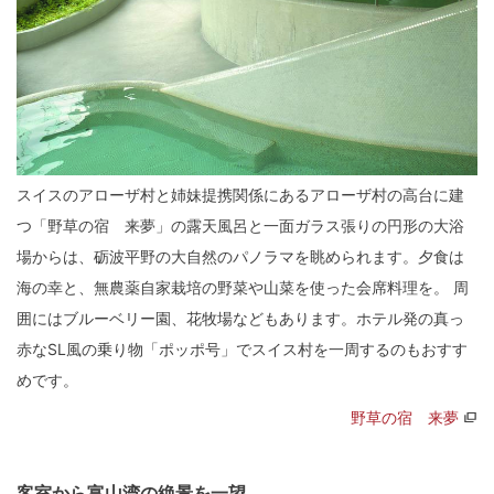
スイスのアローザ村と姉妹提携関係にあるアローザ村の高台に建
つ「野草の宿 来夢」の露天風呂と一面ガラス張りの円形の大浴
場からは、砺波平野の大自然のパノラマを眺められます。夕食は
海の幸と、無農薬自家栽培の野菜や山菜を使った会席料理を。 周
囲にはブルーベリー園、花牧場などもあります。ホテル発の真っ
赤なSL風の乗り物「ポッポ号」でスイス村を一周するのもおすす
めです。
野草の宿 来夢
客室から富山湾の絶景を一望