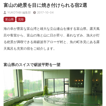
富山の絶景を目に焼き付けられる宿2選
YUKOTABI 編集部
2017-10-04
富山県
北陸
海の幸が豊富な富山湾と雄大な立山連山を擁する富山県。露天風
呂や客室から、富山の海と山に日が昇り、暮れなずみ、漁火が灯
る絶景が満喫できる南砺波市アローザ村と、魚の町氷見にある露
天風呂も充実の宿をご紹介します。
富山県のスイスで砺波平野を一望