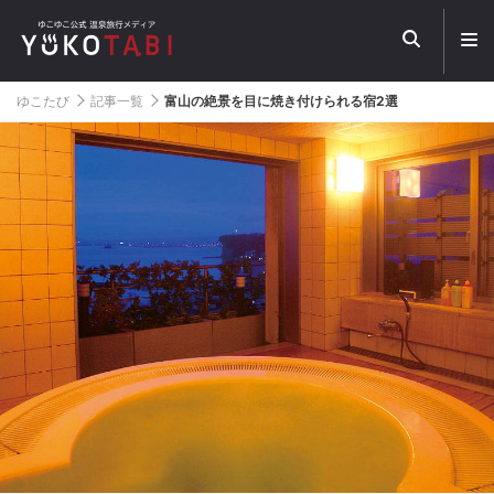
メ
ニ
ュ
ー
ゆこたび
記事一覧
富山の絶景を目に焼き付けられる宿2選
を
開
く