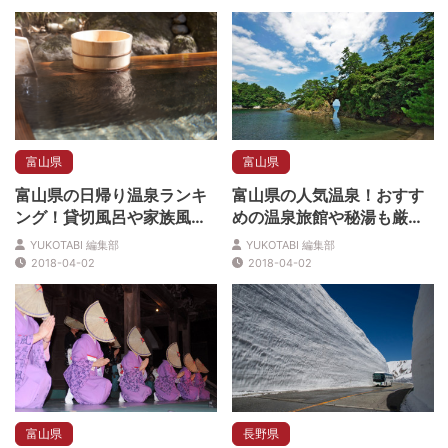
富山県
富山県
富山県の日帰り温泉ランキ
富山県の人気温泉！おすす
ング！貸切風呂や家族風
めの温泉旅館や秘湯も厳
呂！ゆっくりくつろぐ！
選！
YUKOTABI 編集部
YUKOTABI 編集部
2018-04-02
2018-04-02
富山県
長野県