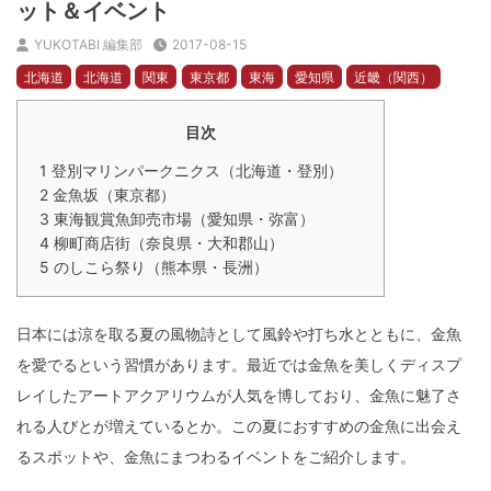
ット＆イベント
YUKOTABI 編集部
2017-08-15
北海道
北海道
関東
東京都
東海
愛知県
近畿（関西）
奈良県
九州
熊本県
イベント
洞爺・登別・苫小牧
目次
お茶の水・湯島・九段・後楽園
名古屋
奈良・斑鳩・天理
熊本
1
登別マリンパークニクス（北海道・登別）
2
金魚坂（東京都）
3
東海観賞魚卸売市場（愛知県・弥富）
4
柳町商店街（奈良県・大和郡山）
5
のしこら祭り（熊本県・長洲）
日本には涼を取る夏の風物詩として風鈴や打ち水とともに、金魚
を愛でるという習慣があります。最近では金魚を美しくディスプ
レイしたアートアクアリウムが人気を博しており、金魚に魅了さ
れる人びとが増えているとか。この夏におすすめの金魚に出会え
るスポットや、金魚にまつわるイベントをご紹介します。