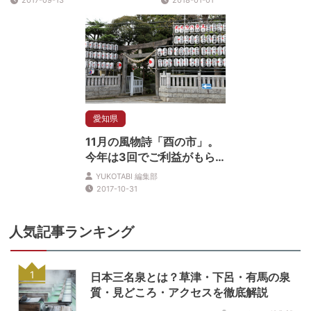
2017-09-13
2018-01-01
愛知県
11月の風物詩「酉の市」。
今年は3回でご利益がもら
えるチャンスがいっぱい！
YUKOTABI 編集部
2017-10-31
人気記事ランキング
1
日本三名泉とは？草津・下呂・有馬の泉
質・見どころ・アクセスを徹底解説