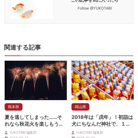
Follow @YUKOTABI
関連
する記事
熊本県
岡山県
夏を逃してしまった……そ
2018年は「戌年」！初詣は
れなら秋花火を楽しもう！
犬にちなんだ神社で、１年
10・11月全国おすすめ花火
の幸せを祈願しよう
YUKOTABI 編集部
YUKOTABI 編集部
大会